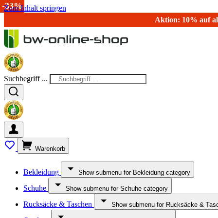
-15%
-50%
-50%
-33%
-20%
-40%
-50%
-43%
-33%
Zum Inhalt springen
Aktion: 10% auf al
Suchbegriff ...
Warenkorb
Bekleidung
Show submenu for Bekleidung category
Schuhe
Show submenu for Schuhe category
Rucksäcke & Taschen
Show submenu for Rucksäcke & Tasc