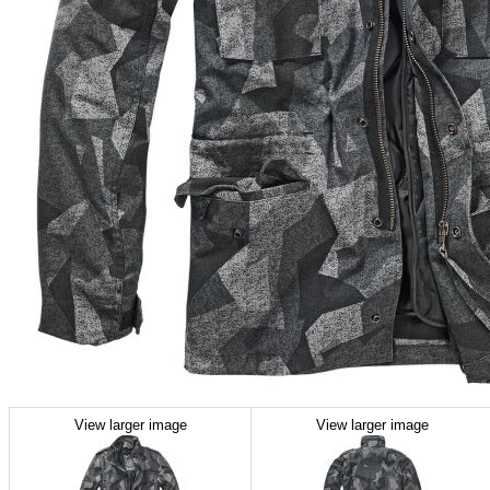
View larger image
View larger image