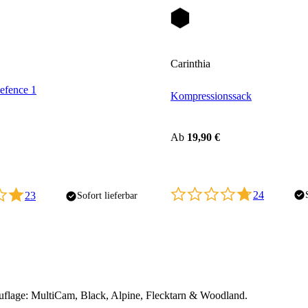
Carinthia
efence 1
Kompressionssack
Ab
19,90 €
24
23
Sofort lieferbar
uflage: MultiCam, Black, Alpine, Flecktarn & Woodland.