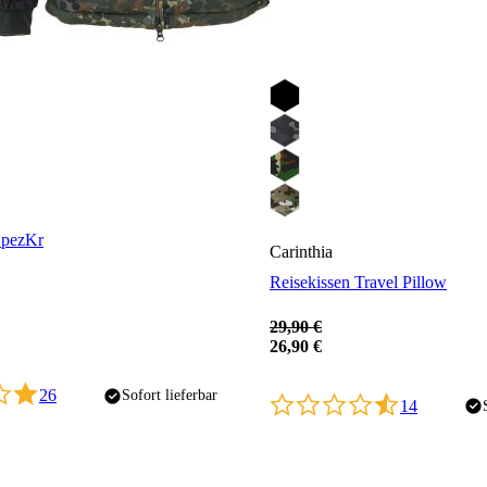
SpezKr
Carinthia
Reisekissen Travel Pillow
29,90 €
26,90 €
26
Sofort lieferbar
14