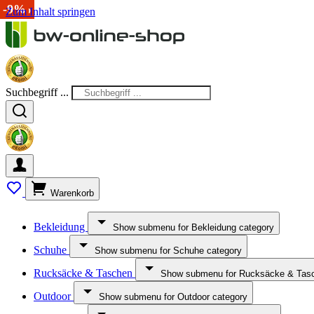
-11%
-9%
Zum Inhalt springen
Suchbegriff ...
Warenkorb
Bekleidung
Show submenu for Bekleidung category
Schuhe
Show submenu for Schuhe category
Rucksäcke & Taschen
Show submenu for Rucksäcke & Tasc
Outdoor
Show submenu for Outdoor category