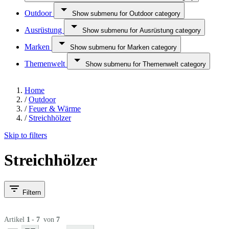
Outdoor
Show submenu for Outdoor category
Ausrüstung
Show submenu for Ausrüstung category
Marken
Show submenu for Marken category
Themenwelt
Show submenu for Themenwelt category
Home
/
Outdoor
/
Feuer & Wärme
/
Streichhölzer
Skip to filters
Streichhölzer
Filtern
Artikel
1
-
7
von
7