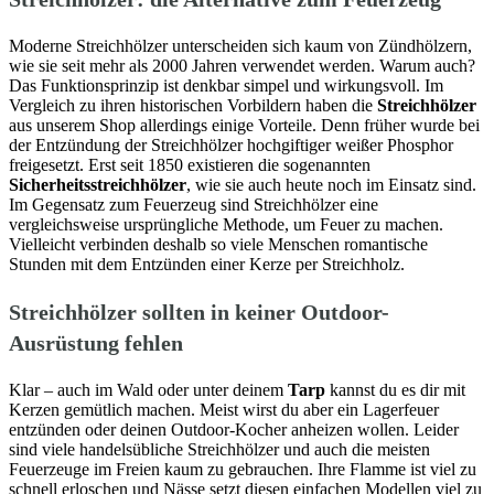
Moderne Streichhölzer unterscheiden sich kaum von Zündhölzern,
wie sie seit mehr als 2000 Jahren verwendet werden. Warum auch?
Das Funktionsprinzip ist denkbar simpel und wirkungsvoll. Im
Vergleich zu ihren historischen Vorbildern haben die
Streichhölzer
aus unserem Shop allerdings einige Vorteile. Denn früher wurde bei
der Entzündung der Streichhölzer hochgiftiger weißer Phosphor
freigesetzt. Erst seit 1850 existieren die sogenannten
Sicherheitsstreichhölzer
, wie sie auch heute noch im Einsatz sind.
Im Gegensatz zum Feuerzeug sind Streichhölzer eine
vergleichsweise ursprüngliche Methode, um Feuer zu machen.
Vielleicht verbinden deshalb so viele Menschen romantische
Stunden mit dem Entzünden einer Kerze per Streichholz.
Streichhölzer sollten in keiner Outdoor-
Ausrüstung fehlen
Klar – auch im Wald oder unter deinem
Tarp
kannst du es dir mit
Kerzen gemütlich machen. Meist wirst du aber ein Lagerfeuer
entzünden oder deinen Outdoor-Kocher anheizen wollen. Leider
sind viele handelsübliche Streichhölzer und auch die meisten
Feuerzeuge im Freien kaum zu gebrauchen. Ihre Flamme ist viel zu
schnell erloschen und Nässe setzt diesen einfachen Modellen viel zu