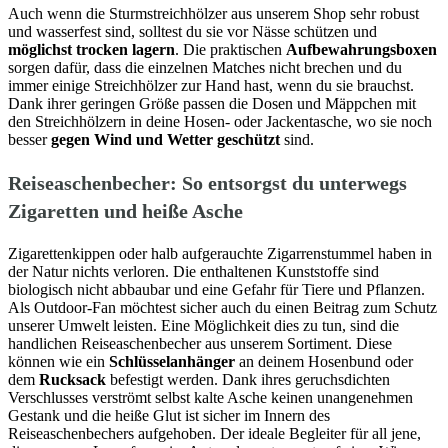
Auch wenn die Sturmstreichhölzer aus unserem Shop sehr robust
und wasserfest sind, solltest du sie vor Nässe schützen und
möglichst trocken lagern
. Die praktischen
Aufbewahrungsboxen
sorgen dafür, dass die einzelnen Matches nicht brechen und du
immer einige Streichhölzer zur Hand hast, wenn du sie brauchst.
Dank ihrer geringen Größe passen die Dosen und Mäppchen mit
den Streichhölzern in deine Hosen- oder Jackentasche, wo sie noch
besser
gegen Wind und Wetter geschützt
sind.
Reiseaschenbecher: So entsorgst du unterwegs
Zigaretten und heiße Asche
Zigarettenkippen oder halb aufgerauchte Zigarrenstummel haben in
der Natur nichts verloren. Die enthaltenen Kunststoffe sind
biologisch nicht abbaubar und eine Gefahr für Tiere und Pflanzen.
Als Outdoor-Fan möchtest sicher auch du einen Beitrag zum Schutz
unserer Umwelt leisten. Eine Möglichkeit dies zu tun, sind die
handlichen Reiseaschenbecher aus unserem Sortiment. Diese
können wie ein
Schlüsselanhänger
an deinem Hosenbund oder
dem
Rucksack
befestigt werden. Dank ihres geruchsdichten
Verschlusses verströmt selbst kalte Asche keinen unangenehmen
Gestank und die heiße Glut ist sicher im Innern des
Reiseaschenbechers aufgehoben. Der ideale Begleiter für all jene,