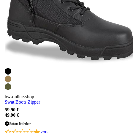
bw-online-shop
Swat Boots Zipper
59,90 €
49,90 €
Sofort lieferbar
309