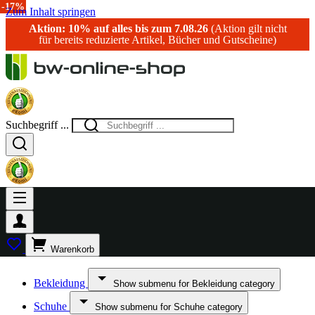
-10%
-17%
Zum Inhalt springen
Aktion: 10% auf alles bis zum 7.08.26
(Aktion gilt nicht
für bereits reduzierte Artikel, Bücher und Gutscheine)
Suchbegriff ...
Warenkorb
Bekleidung
Show submenu for Bekleidung category
Schuhe
Show submenu for Schuhe category