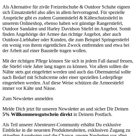
Als Alternative für zivile Freizeitschuhe & Outdoor Schuhe eignen
sich Einsatzstiefel also alles in allem hervorragend. Für spezielle
Ansprüche gibt es zudem Gummistiefel & Kälteschutzstiefel in
unserem Onlineshop, ebenso haben wir günstige Rangerstiefel,
Outdoor Sandalen und Harley Davidson Stiefel im Angebot. Somit
finden Angehörige der Armee das richtige Angebot, aber auch
Outdoor-Liebhaber oder Kunden, die zum Beispiel Springerstiefel
ein wenig von ihrem eigentlichen Zweck entfremden und etwa bei
der Arbeit auf einer Baustelle tragen wollen.
Mit der richtigen Pflege können Sie sich in jedem Fall darauf freuen,
die Stiefel viele Jahre lang tragen zu können. Vor allem sollten die
Nähte stets gut eingefettet werden und auch das Obermaterial sollte
nach Bedarf mit Schuhcreme oder einer speziellen Lederpflege
eingerieben werden. Auf diese Weise schützen die Armeestiefel
immer vor Kälte und Nässe.
Zum Newsletter anmelden
Melde Dich jetzt für unseren Newsletter an und sicher Dir Deinen
5% Willkommensgutschein direkt
in Deinem Postfach.
Als Teil unserer Abenteurer-Community erhältst Du exklusive
Einblicke in die neuesten Produktneuheiten, exklusiven Zugang zu
aktuellen Angeboten und die Chance, unsere Neuheiten vor allen