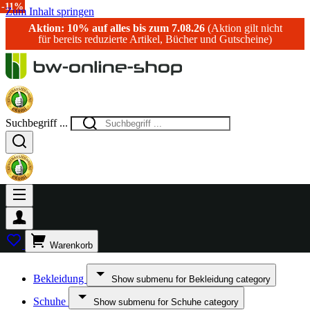
-11%
-11%
Zum Inhalt springen
Aktion: 10% auf alles bis zum 7.08.26
(Aktion gilt nicht
für bereits reduzierte Artikel, Bücher und Gutscheine)
Suchbegriff ...
Warenkorb
Bekleidung
Show submenu for Bekleidung category
Schuhe
Show submenu for Schuhe category