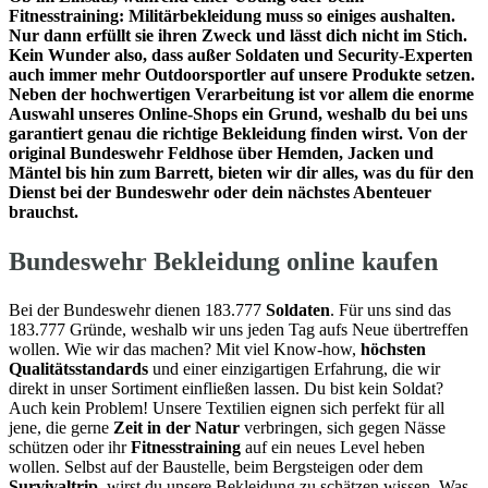
Fitnesstraining: Militärbekleidung muss so einiges aushalten.
Nur dann erfüllt sie ihren Zweck und lässt dich nicht im Stich.
Kein Wunder also, dass außer Soldaten und Security-Experten
auch immer mehr Outdoorsportler auf unsere Produkte setzen.
Neben der hochwertigen Verarbeitung ist vor allem die enorme
Auswahl unseres Online-Shops ein Grund, weshalb du bei uns
garantiert genau die richtige Bekleidung finden wirst. Von der
original Bundeswehr Feldhose über Hemden, Jacken und
Mäntel bis hin zum Barrett, bieten wir dir alles, was du für den
Dienst bei der Bundeswehr oder dein nächstes Abenteuer
brauchst.
Bundeswehr Bekleidung online kaufen
Bei der Bundeswehr dienen 183.777
Soldaten
. Für uns sind das
183.777 Gründe, weshalb wir uns jeden Tag aufs Neue übertreffen
wollen. Wie wir das machen? Mit viel Know-how,
höchsten
Qualitätsstandards
und einer einzigartigen Erfahrung, die wir
direkt in unser Sortiment einfließen lassen. Du bist kein Soldat?
Auch kein Problem! Unsere Textilien eignen sich perfekt für all
jene, die gerne
Zeit in der Natur
verbringen, sich gegen Nässe
schützen oder ihr
Fitnesstraining
auf ein neues Level heben
wollen. Selbst auf der Baustelle, beim Bergsteigen oder dem
Survivaltrip
, wirst du unsere Bekleidung zu schätzen wissen. Was