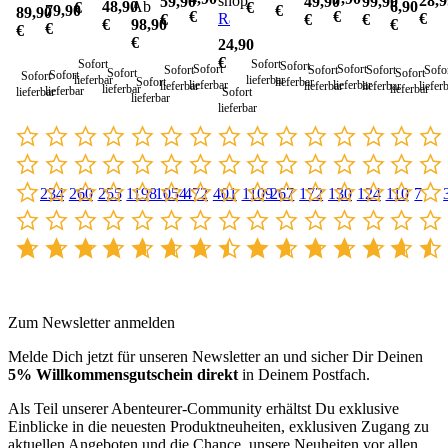
shop
28,9
59,90
49,90
99,90
48,90
Ab
6,90
€
€
79,90
€
89,90
Bundeswehr
€
€
Rangerhose
€
€
€
€
€
98,90
€
€
€
TL
€
24,90
€
Sofort
Sofort
Sofort
Sofort
Sofort
Sofo
Sofort
Sofort
Sofort
Sofort
Sofort
Sofort
Sofort
lieferbar
lieferbar
Sofort
lieferbar
lieferbar
lieferbar
liefer
lieferbar
lieferbar
lieferbar
lieferbar
lieferbar
lieferbar
Sofort
lieferbar
lieferbar
lieferbar
234
1198
1054
172
7
255
472
267
130
110
260
401
1109
124
Zum Newsletter anmelden
Melde Dich jetzt für unseren Newsletter an und sicher Dir Deinen
5% Willkommensgutschein direkt
in Deinem Postfach.
Als Teil unserer Abenteurer-Community erhältst Du exklusive
Einblicke in die neuesten Produktneuheiten, exklusiven Zugang zu
aktuellen Angeboten und die Chance, unsere Neuheiten vor allen