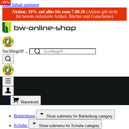
-11%
-10%
-14%
-20%
-17%
-20%
-11%
-10%
-14%
-20%
-17%
-20%
Zum Inhalt springen
Aktion: 10% auf alles bis zum 7.08.26
(Aktion gilt nicht
für bereits reduzierte Artikel, Bücher und Gutscheine)
Suchbegriff ...
Warenkorb
Bekleidung
Show submenu for Bekleidung category
Schuhe
Show submenu for Schuhe category