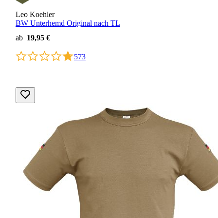
Leo Koehler
BW Unterhemd Original nach TL
ab
19,95 €
573