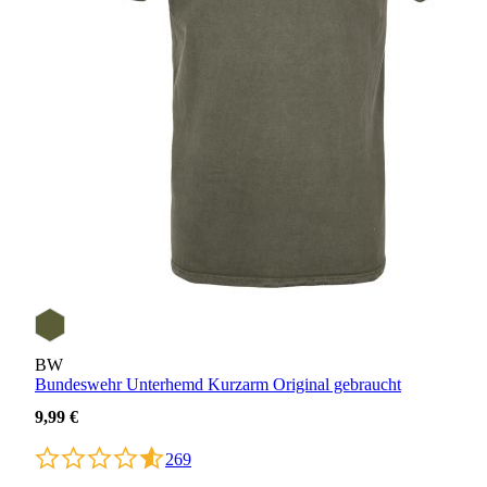
BW
Bundeswehr Unterhemd Kurzarm Original gebraucht
9,99 €
269