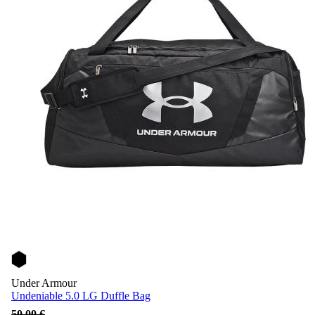
Under Armour
Undeniable 5.0 LG Duffle Bag
50,00 €