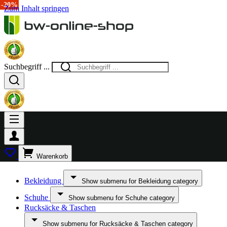
-13%
-20%
-19%
-20%
Zum Inhalt springen
Suchbegriff ...
Warenkorb
Bekleidung
Show submenu for Bekleidung category
Schuhe
Show submenu for Schuhe category
Rucksäcke & Taschen
Show submenu for Rucksäcke & Taschen category