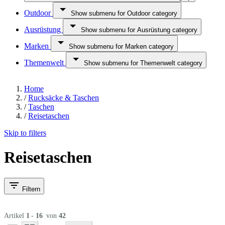
Outdoor
Show submenu for Outdoor category
Ausrüstung
Show submenu for Ausrüstung category
Marken
Show submenu for Marken category
Themenwelt
Show submenu for Themenwelt category
Home
/
Rucksäcke & Taschen
/
Taschen
/
Reisetaschen
Skip to filters
Reisetaschen
Filtern
Artikel
1
-
16
von
42