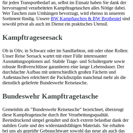
für jeden Transportbedarf an, selbst im Einsatz haben Sie dank der
hervorragend verarbeiteten Kampftragetaschen alles Nötige dabei.
Wer Taschen zum Umhängen bevorzugt, wird ebenso in unserem
Sortiment fündig. Unsere
BW Kampftaschen & BW Brotbeutel
sind
sowohl privat als auch im Dienst ein praktisches Utensil.
Kampftrageseesack
Ob in Oliv, in Schwarz oder im Sandfarbton, mit oder ohne Rollen:
Unser Reise Seesack wartet mit einer Fülle interessanter
Ausstattungsoptionen auf. Stabile Trage- und Schultergurte sowie
robuste Reißverschlüsse garantieren eine lange Lebensdauer. Der
durchdachte Aufbau mit unterschiedlich großen Fächern und
Außentaschen erleichtert die Packdisziplin manchmal mehr als die
dienstlich gelieferte Bundeswehr Reisetasche.
Bundeswehr Kampftragetasche
Gemeinhin als "Bundeswehr Reisetasche" bezeichnet, überzeugt
diese Kampftragetasche durch ihre Verarbeitungsqualität.
Beeindruckend simpel gestaltet und doch extrem belastbar dank der
stabilen Gurte und des widerstandsfähigen Materials. Sie erhalten
bei uns als geprüfte Gebrauchtware sowohl das neue als auch das