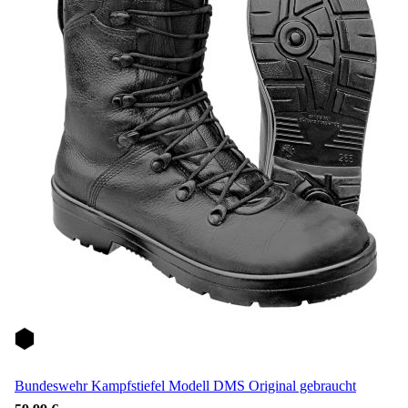
Bundeswehr Kampfstiefel Modell DMS Original gebraucht