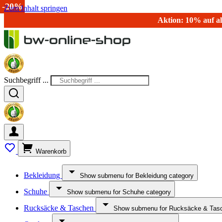
-20%
-20%
-20%
Zum Inhalt springen
Aktion: 10% auf al
Suchbegriff ...
Warenkorb
Bekleidung
Show submenu for Bekleidung category
Schuhe
Show submenu for Schuhe category
Rucksäcke & Taschen
Show submenu for Rucksäcke & Tasc