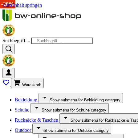
-20%
-33%
-30%
-33%
-20%
Zum Inhalt springen
Suchbegriff ...
Warenkorb
Bekleidung
Show submenu for Bekleidung category
Schuhe
Show submenu for Schuhe category
Rucksäcke & Taschen
Show submenu for Rucksäcke & Tasc
Outdoor
Show submenu for Outdoor category