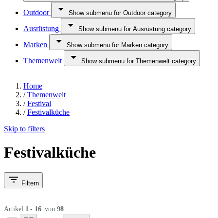
Outdoor
Show submenu for Outdoor category
Ausrüstung
Show submenu for Ausrüstung category
Marken
Show submenu for Marken category
Themenwelt
Show submenu for Themenwelt category
Home
/
Themenwelt
/
Festival
/
Festivalküche
Skip to filters
Festivalküche
Filtern
Artikel
1
-
16
von
98