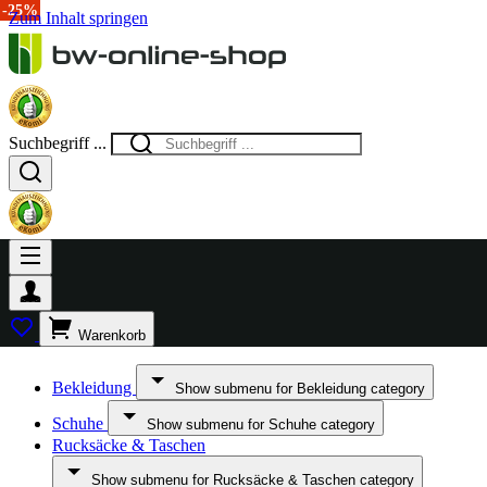
-20%
-20%
-7%
-42%
-26%
-10%
-10%
-35%
-19%
-15%
-10%
-20%
-25%
-15%
-25%
Zum Inhalt springen
Suchbegriff ...
Warenkorb
Bekleidung
Show submenu for Bekleidung category
Schuhe
Show submenu for Schuhe category
Rucksäcke & Taschen
Show submenu for Rucksäcke & Taschen category