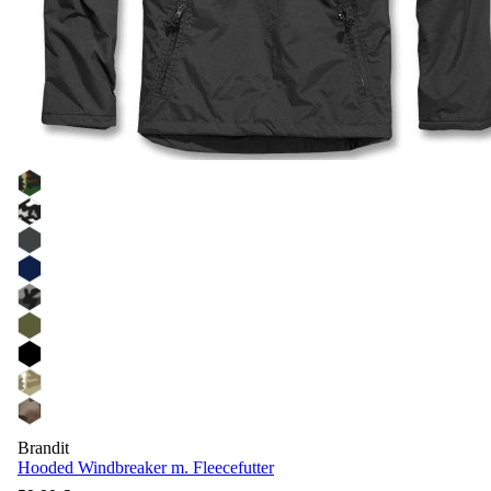
Brandit
Hooded Windbreaker m. Fleecefutter