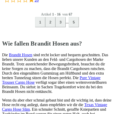
20
Artikel
1
-
16
von
67
...
1
2
3
5
Wie fallen Brandit Hosen aus?
Die
Brandit Hosen
sind recht locker und bequem geschnitten. Das
lieben unsere Kunden an den Feld- und Cargohosen der Marke
Brandit. Trotz ausreichender Bewegungsfreiheit, brauchst du dir
keine Sorgen zu machen, dass die Brandit Cargohosen rutschen.
Durch den eingenähten Gummizug am Hüftbund und den extra
breiten Tunnelzug sitzen die Hosen perfekt. Die
Pure Vintage
Trouser Cargo Hose
verfügt sogar über einen weitenverstellbaren
Beinsaum. Du siehst: in Sachen Tragekomfort wirst du bei den
Brandit Hosen nicht enttäuscht.
Wenn du aber eher schmal gebaut bist und dir wichtig ist, dass deine
Hose recht eng anliegt, dann empfehlen wir dir die
Texas Vintage
Cargo Hose Slim
. Ein schmaler Schnitt, geraffte Kniepartien und
Zugbänder im Bund sorgen für einen guten Halt, auch bei