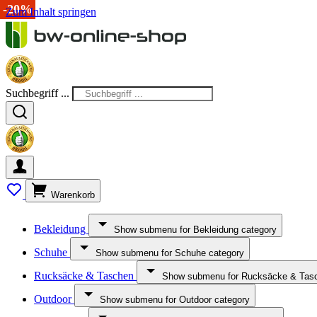
-20%
-20%
Zum Inhalt springen
Suchbegriff ...
Warenkorb
Bekleidung
Show submenu for Bekleidung category
Schuhe
Show submenu for Schuhe category
Rucksäcke & Taschen
Show submenu for Rucksäcke & Tasc
Outdoor
Show submenu for Outdoor category