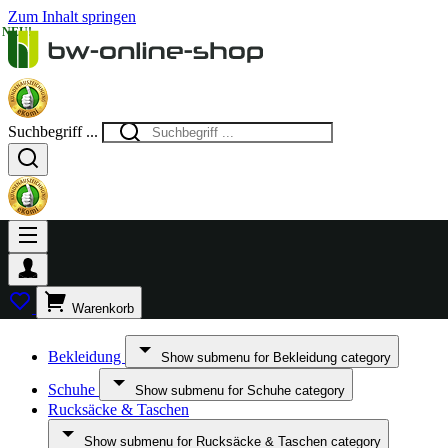
Zum Inhalt springen
NEU!
NEU!
NEU!
NEU!
NEU!
NEU!
NEU!
NEU!
NEU!
NEU!
NEU!
NEU!
NEU!
NEU!
NEU!
NEU!
Suchbegriff ...
Warenkorb
Bekleidung
Show submenu for Bekleidung category
Schuhe
Show submenu for Schuhe category
Rucksäcke & Taschen
Show submenu for Rucksäcke & Taschen category