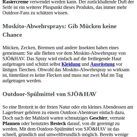
Rasiercreme
verwendet werden kann. Der zurückhaltende Duft der
Seife ist ein weiterer Pluspunkt dieses Produkts, das immer mehr
Outdoor-Fans zu schätzen wissen.
Moskito-Abwehrsprays: Gib Mücken keine
Chance
Mücken, Zecken, Bremsen und andere Insekten haben eines
gemeinsam: Sie alle fliehen vor dem Moskito-Abwehrspray von
SJÖ&HAV. Das Spray wird einfach auf die freiliegende Haut
aufgetragen und schützt selbst
Kleidung
und
Ausrüstung
vor
lästigen Tierchen. Obwohl das Moskito-Abwehrspray so wirksam
ist, hinterlässt es keine Flecken und muss nur zwei Mal im Tag
aufgetragen werden.
Outdoor-Spülmittel von SJÖ&HAV
So eine Brotzeit in der freien Natur oder ein kleines Abendessen am
Lagerfeuer gehören zu einem Outdoor-Abenteuer einfach dazu.
Doch nach der Mahlzeit warten schmutziges
Geschirr
, verruste
Pfannen
oder benutztes
Besteck
darauf, von dir gereinigt zu
werden. Mit dem Outdoor-Spülmittel von SJÖ&HAV ist das
schnell, gründlich und umweltfreundlich möglich. Bereits wenige