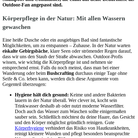
Outdoor-Fan angepasst sind.
Körperpflege in der Natur: Mit allen Wassern
gewaschen
Eine heiße Dusche oder ein ausgiebiges Bad sind fantastische
Möglichkeiten, um zu entspannen – Zuhause. In der Natur warten
eiskalte Gebirgsbäche
, klare Seen oder strömender Regen darauf,
dass wir uns den Staub der Straße abwaschen. Outdoor-Profis
wissen, wie wichtig die Körperpflege ist und nehmen sie
entsprechend ernst. Falls du noch meinst, dass man bei einer
Wanderung oder beim
Bushcrafting
durchaus einige Tage ohne
Seife & Co. leben kann, werden dich diese Argumente vom
Gegenteil überzeugen:
Hygiene hält dich gesund:
Keime und andere Bakterien
lauern in der Natur überall. Wer clever ist, kocht sein
Trinkwasser deshalb ab oder nutzt moderne Wasserfilter.
Doch auch das Wasser zum Waschen sollte einigermaßen
sauber sein. Schließlich möchtest du deine Haare, das Gesicht
und den Körper möglichst gründlich reinigen. Gute
Körperhygiene
verhindert das Risiko von Hautkrankheiten,
reinigt kleinere Wunden und pflegt besonders beanspruchte