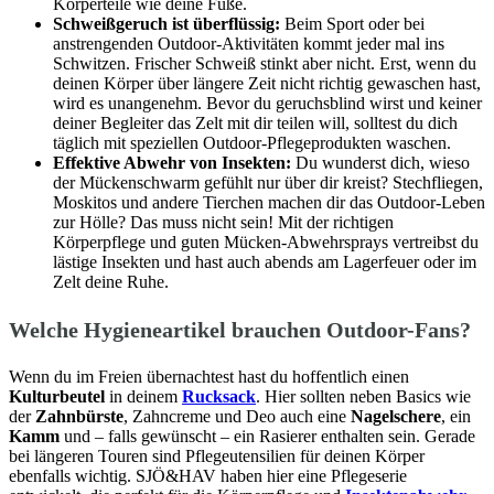
Körperteile wie deine Füße.
Schweißgeruch ist überflüssig:
Beim Sport oder bei
anstrengenden Outdoor-Aktivitäten kommt jeder mal ins
Schwitzen. Frischer Schweiß stinkt aber nicht. Erst, wenn du
deinen Körper über längere Zeit nicht richtig gewaschen hast,
wird es unangenehm. Bevor du geruchsblind wirst und keiner
deiner Begleiter das Zelt mit dir teilen will, solltest du dich
täglich mit speziellen Outdoor-Pflegeprodukten waschen.
Effektive Abwehr von Insekten:
Du wunderst dich, wieso
der Mückenschwarm gefühlt nur über dir kreist? Stechfliegen,
Moskitos und andere Tierchen machen dir das Outdoor-Leben
zur Hölle? Das muss nicht sein! Mit der richtigen
Körperpflege und guten Mücken-Abwehrsprays vertreibst du
lästige Insekten und hast auch abends am Lagerfeuer oder im
Zelt deine Ruhe.
Welche Hygieneartikel brauchen Outdoor-Fans?
Wenn du im Freien übernachtest hast du hoffentlich einen
Kulturbeutel
in deinem
Rucksack
. Hier sollten neben Basics wie
der
Zahnbürste
, Zahncreme und Deo auch eine
Nagelschere
, ein
Kamm
und – falls gewünscht – ein Rasierer enthalten sein. Gerade
bei längeren Touren sind Pflegeutensilien für deinen Körper
ebenfalls wichtig. SJÖ&HAV haben hier eine Pflegeserie