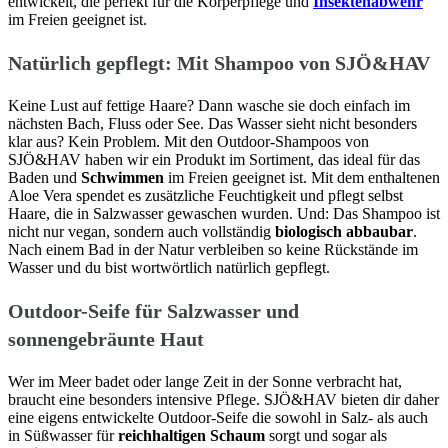
entwickelt, die perfekt für die Körperpflege und
Insektenabwehr
im Freien geeignet ist.
Natürlich gepflegt: Mit Shampoo von SJÖ&HAV
Keine Lust auf fettige Haare? Dann wasche sie doch einfach im
nächsten Bach, Fluss oder See. Das Wasser sieht nicht besonders
klar aus? Kein Problem. Mit den Outdoor-Shampoos von
SJÖ&HAV haben wir ein Produkt im Sortiment, das ideal für das
Baden und
Schwimmen
im Freien geeignet ist. Mit dem enthaltenen
Aloe Vera spendet es zusätzliche Feuchtigkeit und pflegt selbst
Haare, die in Salzwasser gewaschen wurden. Und: Das Shampoo ist
nicht nur vegan, sondern auch vollständig
biologisch abbaubar
.
Nach einem Bad in der Natur verbleiben so keine Rückstände im
Wasser und du bist wortwörtlich natürlich gepflegt.
Outdoor-Seife für Salzwasser und
sonnengebräunte Haut
Wer im Meer badet oder lange Zeit in der Sonne verbracht hat,
braucht eine besonders intensive Pflege. SJÖ&HAV bieten dir daher
eine eigens entwickelte Outdoor-Seife die sowohl in Salz- als auch
in Süßwasser für
reichhaltigen Schaum
sorgt und sogar als