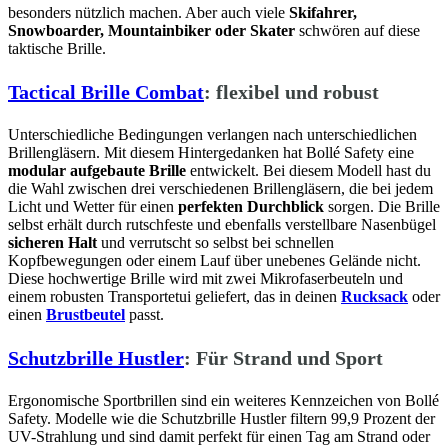
besonders nützlich machen. Aber auch viele
Skifahrer,
Snowboarder, Mountainbiker oder Skater
schwören auf diese
taktische Brille.
Tactical Brille Combat
: flexibel und robust
Unterschiedliche Bedingungen verlangen nach unterschiedlichen
Brillengläsern. Mit diesem Hintergedanken hat Bollé Safety eine
modular aufgebaute Brille
entwickelt. Bei diesem Modell hast du
die Wahl zwischen drei verschiedenen Brillengläsern, die bei jedem
Licht und Wetter für einen
perfekten Durchblick
sorgen. Die Brille
selbst erhält durch rutschfeste und ebenfalls verstellbare Nasenbügel
sicheren Halt
und verrutscht so selbst bei schnellen
Kopfbewegungen oder einem Lauf über unebenes Gelände nicht.
Diese hochwertige Brille wird mit zwei Mikrofaserbeuteln und
einem robusten Transportetui geliefert, das in deinen
Rucksack
oder
einen
Brustbeutel
passt.
Schutzbrille Hustler
: Für Strand und Sport
Ergonomische Sportbrillen sind ein weiteres Kennzeichen von Bollé
Safety. Modelle wie die Schutzbrille Hustler filtern 99,9 Prozent der
UV-Strahlung und sind damit perfekt für einen Tag am Strand oder