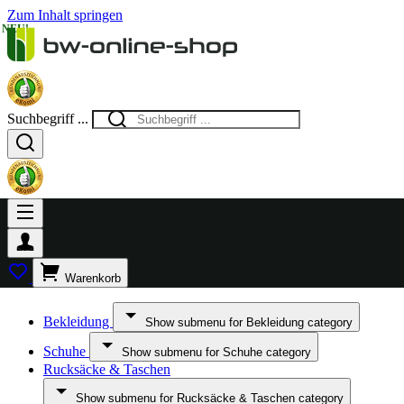
Zum Inhalt springen
NEU!
NEU!
NEU!
NEU!
NEU!
NEU!
NEU!
NEU!
NEU!
NEU!
Suchbegriff ...
Warenkorb
Bekleidung
Show submenu for Bekleidung category
Schuhe
Show submenu for Schuhe category
Rucksäcke & Taschen
Show submenu for Rucksäcke & Taschen category