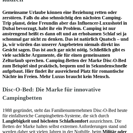
Gemeinsame Urlaube können eine Beziehung retten oder
zerstören. Falls du also sehnsüchtig den nächsten Camping-
Trip planst, deine Freundin aber das Influencer-Luxushotel in
Dubai bevorzugt, habt ihr ein Problem. Camping ist nur
anstrengend heißt es dann oft und an erholsamen Schlaf sei ja
schonmal gar nicht zu denken. Das ist natürlich Quatsch – und
ja, wir würden das unserer Angebeteten niemals direkt ins
Gesicht sagen. Das ist auch gar nicht nötig. Schließlich gibt es
viele sachliche Argumente, die für einen gemeinsamen
Zelturlaub sprechen. Camping-Betten der Marke Disc-O-Bed
zum Beispiel sind praktisch, bequem und in Sekundenschnelle
aufgebaut. Hier findet ihr ausreichend Platz für romantische
Nächte im Freien. Mehr Luxus braucht kein Mensch.
Disc-O-Bed: Die Marke für innovative
Campingbetten
1988 gegründet, steht das Familienunternehmen Disc-O-Bed heute
für einfallsreiche Campingbetten-Systeme, die sich durch
Langlebigkeit und höchsten Schlafkomfort
auszeichnen. Die
Betten der Marke halten selbst extremen Anforderungen stand und
werden daher seit vielen Jahren in der Nothilfe, beim
Militär oder