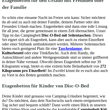
Etagenbetten für den Urlaub mit Freunden oder
der Familie
So schön eine einsame Nacht im Freien sein kann: Sicher möchtest
du ab und zu auch mit deiner Familie, deinem Partner oder den
Freunden Urlaub machen. Etagenbetten sind dann eine tolle Lösung
für all jene, die gerne gemeinsam in einem Zelt übernachten. Unser
Tipp ist das Campingbett
Disc-O-Bed mit Seitentaschen
. Dieses
Set eignet sich als Etagenbett, kann aber auch zu einem Einzelbett
oder einer Sitzbank umfunktioniert werden. Mehrere Seitentaschen
bieten euch genügend Platz für eine
Taschenlampe
, den
Kulturbeutel
oder eine Trinkflasche. Auch dein Handy, die
Autoschlüssel und andere Wertgegenstände sind so immer griffbereit
in deiner Nähe verstaut. Obwohl dieses Etagenbett selbst nur 39
Kilogramm wiegt, bietet es eine extrem hohe Belastbarkeit von
272
Kilogramm pro Einzelbett
! Im Zweifel könnt ihr es euch also auch
zu Viert in den Betten gemütlich machen.
Etagenbetten für Kinder von Disc-O-Bed
Deine Kinder sind genauso von Camping-Urlauben begeistert, wie
du? Du möchtest, dass dein Nachwuchs nach einem ereignisreichen
Tag sicher und bequem schläft? Dann werfe einen Blick in unseren
BW Online-Shop und entdecke das komfortable
Campingbett Kid-