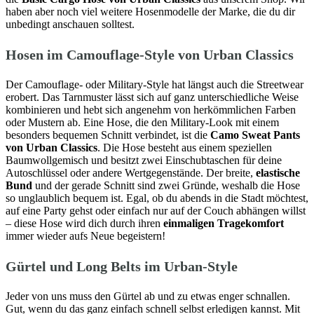
haben aber noch viel weitere Hosenmodelle der Marke, die du dir
unbedingt anschauen solltest.
Hosen im Camouflage-Style von Urban Classics
Der Camouflage- oder Military-Style hat längst auch die Streetwear
erobert. Das Tarnmuster lässt sich auf ganz unterschiedliche Weise
kombinieren und hebt sich angenehm von herkömmlichen Farben
oder Mustern ab. Eine Hose, die den Military-Look mit einem
besonders bequemen Schnitt verbindet, ist die
Camo Sweat Pants
von Urban Classics
. Die Hose besteht aus einem speziellen
Baumwollgemisch und besitzt zwei Einschubtaschen für deine
Autoschlüssel oder andere Wertgegenstände. Der breite,
elastische
Bund
und der gerade Schnitt sind zwei Gründe, weshalb die Hose
so unglaublich bequem ist. Egal, ob du abends in die Stadt möchtest,
auf eine Party gehst oder einfach nur auf der Couch abhängen willst
– diese Hose wird dich durch ihren
einmaligen Tragekomfort
immer wieder aufs Neue begeistern!
Gürtel und Long Belts im Urban-Style
Jeder von uns muss den Gürtel ab und zu etwas enger schnallen.
Gut, wenn du das ganz einfach schnell selbst erledigen kannst. Mit