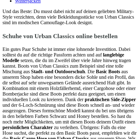
Winterjacken
Und das Beste: Du musst dabei nicht auf deinen geliebten Military-
Style verzichten, denn viele Bekleidungsstücke von Urban Classics
sind im modischen Camouflage-Look designt.
Schuhe von Urban Classics online bestellen
Ein gutes Paar Schuhe ist immer eine lohnende Investition. Dabei
solltest du auf die richtige Passform achten und auf
langlebige
Modelle
setzen, die du im Zweifel über viele Jahre hinweg tragen
kannst. Boots von Urban Classics zum Beispiel sind eine tolle
Mischung aus
Stadt- und Outdoorschuh
. Die
Basic Boots
aus
unserem Shop haben eine besonders dicke Sohle und ein Profil, das
dir selbst auf sehr unwegsamen Gelände ausreichend Halt gibt. In
Kombination mit einem Holzfällerhemd, einer Cargohose oder einer
Bomberjacke sind diese Boots perfekt dazu geeignet, um einen
individuellen Look zu kreieren. Dank der
praktischen Side-Zipper
und der 6-Loch-Schnürung sind diese Boots schnell an- und wieder
ausgezogen. Dieses formschöne Modell kannst du bei uns übrigens
in den beliebten Farben Schwarz und Honey bestellen. So hast du
noch mehr Möglichkeiten, um mit diesen Boots deinem Outfit einen
persönlichen Charakter
zu verleihen. Übrigens: Falls du eine
Hose suchst, die perfekt zu den Basic Boots passt, empfehlen wir dir
die
Basic Cargo Hose von Urban Classics
aus unserem Shop. Wir