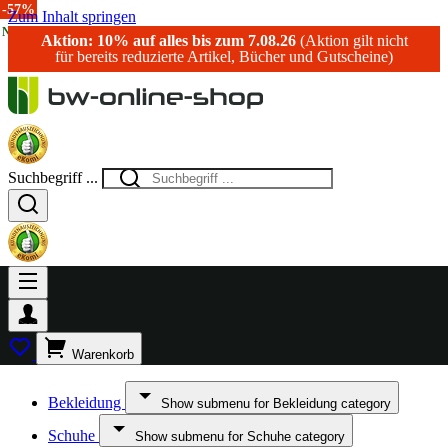
-25%
-67%
-56%
-57%
Zum Inhalt springen
NEU!
Aktion: 10% auf alles bis zum 7.08.26
(Aktion gilt nicht
für bereits reduzierte Artikel, Bücher und Gutscheine)
Suchbegriff ...
Warenkorb
Bekleidung
Show submenu for Bekleidung category
Schuhe
Show submenu for Schuhe category