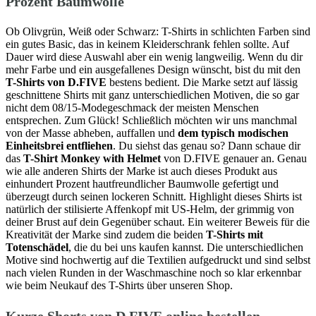
Prozent Baumwolle
Ob Olivgrün, Weiß oder Schwarz: T-Shirts in schlichten Farben sind
ein gutes Basic, das in keinem Kleiderschrank fehlen sollte. Auf
Dauer wird diese Auswahl aber ein wenig langweilig. Wenn du dir
mehr Farbe und ein ausgefallenes Design wünscht, bist du mit den
T-Shirts von D.FIVE
bestens bedient. Die Marke setzt auf lässig
geschnittene Shirts mit ganz unterschiedlichen Motiven, die so gar
nicht dem 08/15-Modegeschmack der meisten Menschen
entsprechen. Zum Glück! Schließlich möchten wir uns manchmal
von der Masse abheben, auffallen und
dem typisch modischen
Einheitsbrei entfliehen
. Du siehst das genau so? Dann schaue dir
das
T-Shirt Monkey with Helmet
von D.FIVE genauer an. Genau
wie alle anderen Shirts der Marke ist auch dieses Produkt aus
einhundert Prozent hautfreundlicher Baumwolle gefertigt und
überzeugt durch seinen lockeren Schnitt. Highlight dieses Shirts ist
natürlich der stilisierte Affenkopf mit US-Helm, der grimmig von
deiner Brust auf dein Gegenüber schaut. Ein weiterer Beweis für die
Kreativität der Marke sind zudem die beiden
T-Shirts mit
Totenschädel
, die du bei uns kaufen kannst. Die unterschiedlichen
Motive sind hochwertig auf die Textilien aufgedruckt und sind selbst
nach vielen Runden in der Waschmaschine noch so klar erkennbar
wie beim Neukauf des T-Shirts über unseren Shop.
Kurze Shorts von D.FIVE online bestellen