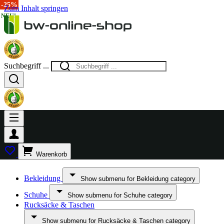
-40%
-40%
-25%
Zum Inhalt springen
NEU!
Suchbegriff ...
Warenkorb
Bekleidung
Show submenu for Bekleidung category
Schuhe
Show submenu for Schuhe category
Rucksäcke & Taschen
Show submenu for Rucksäcke & Taschen category