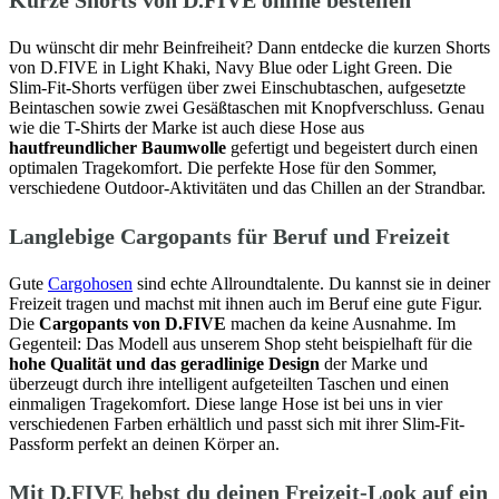
Du wünscht dir mehr Beinfreiheit? Dann entdecke die kurzen Shorts
von D.FIVE in Light Khaki, Navy Blue oder Light Green. Die
Slim-Fit-Shorts verfügen über zwei Einschubtaschen, aufgesetzte
Beintaschen sowie zwei Gesäßtaschen mit Knopfverschluss. Genau
wie die T-Shirts der Marke ist auch diese Hose aus
hautfreundlicher Baumwolle
gefertigt und begeistert durch einen
optimalen Tragekomfort. Die perfekte Hose für den Sommer,
verschiedene Outdoor-Aktivitäten und das Chillen an der Strandbar.
Langlebige Cargopants für Beruf und Freizeit
Gute
Cargohosen
sind echte Allroundtalente. Du kannst sie in deiner
Freizeit tragen und machst mit ihnen auch im Beruf eine gute Figur.
Die
Cargopants von D.FIVE
machen da keine Ausnahme. Im
Gegenteil: Das Modell aus unserem Shop steht beispielhaft für die
hohe Qualität und das geradlinige Design
der Marke und
überzeugt durch ihre intelligent aufgeteilten Taschen und einen
einmaligen Tragekomfort. Diese lange Hose ist bei uns in vier
verschiedenen Farben erhältlich und passt sich mit ihrer Slim-Fit-
Passform perfekt an deinen Körper an.
Mit D.FIVE hebst du deinen Freizeit-Look auf ein