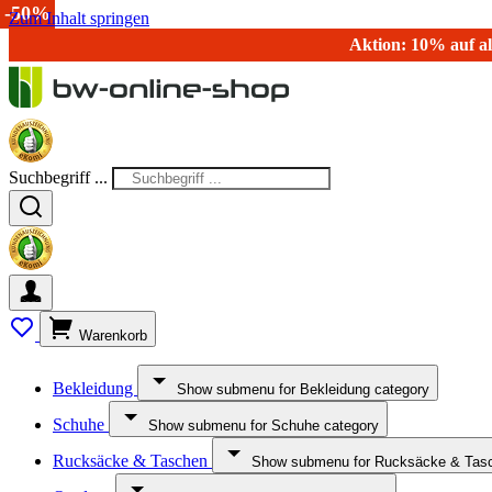
-15%
-50%
-50%
Zum Inhalt springen
Aktion: 10% auf al
Suchbegriff ...
Warenkorb
Bekleidung
Show submenu for Bekleidung category
Schuhe
Show submenu for Schuhe category
Rucksäcke & Taschen
Show submenu for Rucksäcke & Tasc