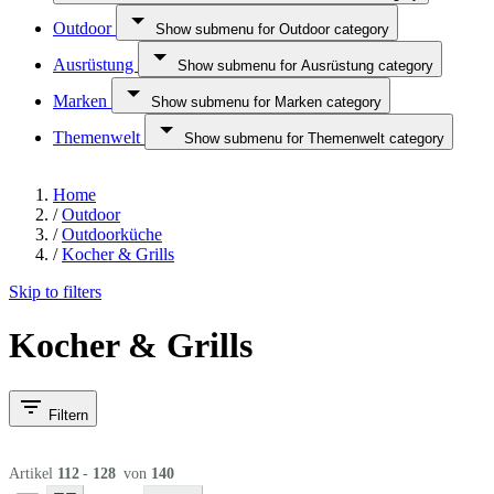
Outdoor
Show submenu for Outdoor category
Ausrüstung
Show submenu for Ausrüstung category
Marken
Show submenu for Marken category
Themenwelt
Show submenu for Themenwelt category
Home
/
Outdoor
/
Outdoorküche
/
Kocher & Grills
Skip to filters
Kocher & Grills
Filtern
Artikel
112
-
128
von
140