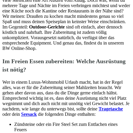
viele Menschen eine Art Auszeit vom Alltag. Doch was, wenn du
mehrere Tage und Nächte im Freien verbringen möchtest und weder
eine Küche noch die Kantine oder Restaurants in der Nähe sind?
Wir meinen: Draußen zu kochen macht mindestens genau so viel
Spaß und muss deinen Speiseplan in keinster Weise einschränken.
Im Gegenteil:
Outdoor-Gerichte
sind oft einfach, aber dennoch
köstlich und nahrhaft. Ihre Zubereitung ist zudem völlig
unkompliziert. Vorausgesetzt natürlich, du verfügst über das
entsprechende Equipment. Und genau das, findest du in unserem
BW Online-Shop.
Im Freien Essen zubereiten: Welche Ausrüstung
ist nötig?
Wer in einem Luxus-Wohnmobil Urlaub macht, hat in der Regel
alles, was er für die Zubereitung seiner Mahlzeiten braucht. Wir
gehen aber davon aus, dass du die Dinge gerne einfach hältst.
Entsprechend wichtig ist es, dass deine Ausrüstung nicht viel Platz
wegnimmt und dich auch nicht mit unnötig viel Gewicht belastet. Je
nachdem, wie lange du unterwegs bist, sollte deine
Tragetasche
oder dein
Seesack
die folgenden Dinge enthalten:
Zündsteine oder ein Fire Steel Set zum Entfachen eines
Feuers