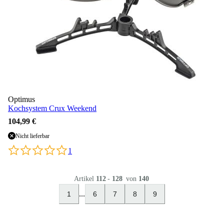
Optimus
Kochsystem Crux Weekend
104,99 €
Nicht lieferbar
1
Artikel
112
-
128
von
140
...
1
6
7
8
9