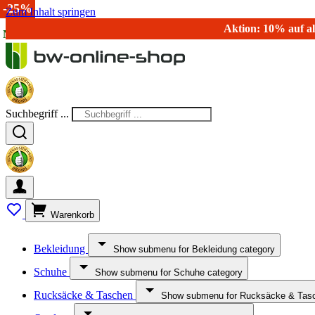
-25%
Zum Inhalt springen
Aktion: 10% auf al
NEU!
NEU!
NEU!
NEU!
NEU!
NEU!
NEU!
NEU!
Suchbegriff ...
Warenkorb
Bekleidung
Show submenu for Bekleidung category
Schuhe
Show submenu for Schuhe category
Rucksäcke & Taschen
Show submenu for Rucksäcke & Tasc