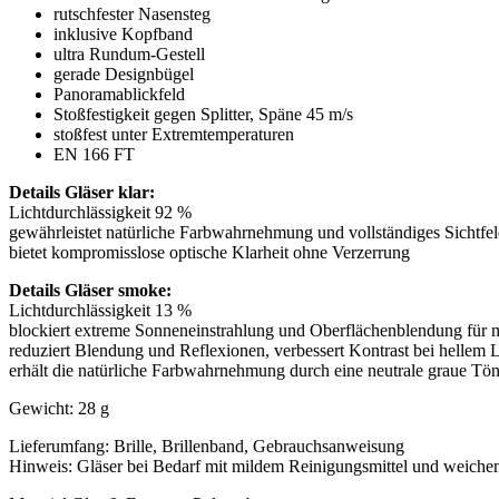
rutschfester Nasensteg
inklusive Kopfband
ultra Rundum-Gestell
gerade Designbügel
Panoramablickfeld
Stoßfestigkeit gegen Splitter, Späne 45 m/s
stoßfest unter Extremtemperaturen
EN 166 FT
Details Gläser klar:
Lichtdurchlässigkeit 92 %
gewährleistet natürliche Farbwahrnehmung und vollständiges Sichtfe
bietet kompromisslose optische Klarheit ohne Verzerrung
Details Gläser smoke:
Lichtdurchlässigkeit 13 %
blockiert extreme Sonneneinstrahlung und Oberflächenblendung für
reduziert Blendung und Reflexionen, verbessert Kontrast bei hellem 
erhält die natürliche Farbwahrnehmung durch eine neutrale graue Tö
Gewicht: 28 g
Lieferumfang: Brille, Brillenband, Gebrauchsanweisung
Hinweis: Gläser bei Bedarf mit mildem Reinigungsmittel und weichem