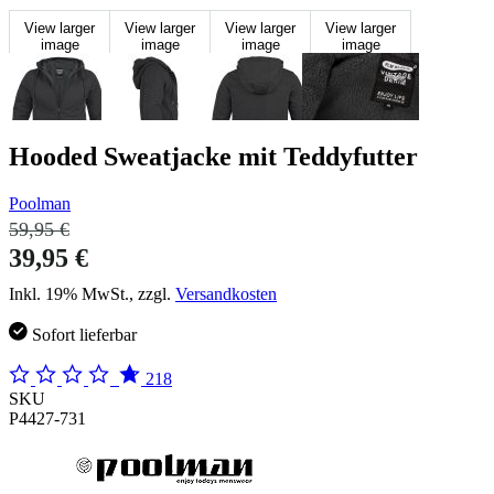
View larger
View larger
View larger
View larger
image
image
image
image
Hooded Sweatjacke mit Teddyfutter
Poolman
59,95 €
39,95 €
Inkl. 19% MwSt., zzgl.
Versandkosten
Sofort lieferbar
218
SKU
P4427-731