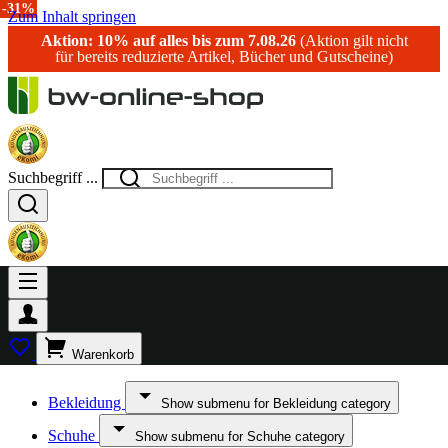
-38%
-15%
-30%
-40%
-38%
-30%
-50%
-10%
-11%
-31%
Zum Inhalt springen
Aktion: 10% auf alles bis zum 7.08.26
(Aktion gilt nicht
für bereits reduzierte Artikel, Bücher und Gutscheine)
Suchbegriff ...
Warenkorb
Bekleidung
Show submenu for Bekleidung category
Schuhe
Show submenu for Schuhe category