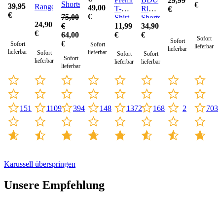
29,99
Shorts
€
39,95
Rangerhose
49,00
T-
Ripstop
€
€
€
75,00
Shirt
Shorts
24,90
€
11,99
34,90
€
64,00
€
€
Sofort
Sofort
€
Sofort
Sofort
lieferbar
lieferbar
lieferbar
lieferbar
Sofort
Sofort
Sofort
Sofort
lieferbar
lieferbar
lieferbar
lieferbar
2
1109
148
703
151
394
1372
168
Karussell überspringen
Unsere Empfehlung