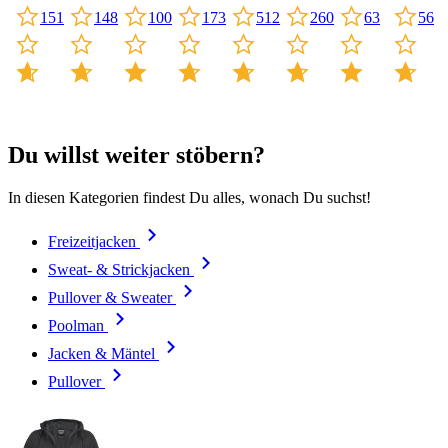
151
56
100
63
148
173
512
260
Du willst weiter stöbern?
In diesen Kategorien findest Du alles, wonach Du suchst!
Freizeitjacken
Sweat- & Strickjacken
Pullover & Sweater
Poolman
Jacken & Mäntel
Pullover