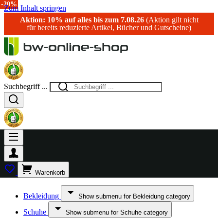
-15%
-38%
-33%
-30%
-33%
-50%
-20%
Zum Inhalt springen
Aktion: 10% auf alles bis zum 7.08.26
(Aktion gilt nicht
für bereits reduzierte Artikel, Bücher und Gutscheine)
Suchbegriff ...
Warenkorb
Bekleidung
Show submenu for Bekleidung category
Schuhe
Show submenu for Schuhe category