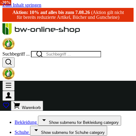
-20%
-20%
Zum Inhalt springen
Aktion: 10% auf alles bis zum 7.08.26
(Aktion gilt nicht
für bereits reduzierte Artikel, Bücher und Gutscheine)
Suchbegriff ...
Warenkorb
Bekleidung
Show submenu for Bekleidung category
Schuhe
Show submenu for Schuhe category