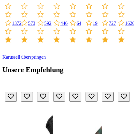
446
19
1372
573
64
162
592
727
Karussell überspringen
Unsere Empfehlung