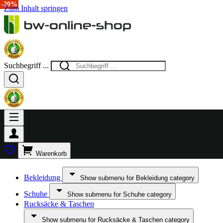
-17%
-15%
-17%
-17%
-20%
-20%
-20%
-20%
-30%
-20%
Zum Inhalt springen
Suchbegriff ...
Warenkorb
Bekleidung
Show submenu for Bekleidung category
Schuhe
Show submenu for Schuhe category
Rucksäcke & Taschen
Show submenu for Rucksäcke & Taschen category