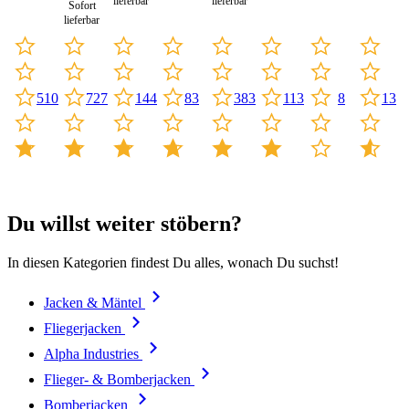
lieferbar
lieferbar
Sofort
lieferbar
144
383
8
510
113
727
83
13
Du willst weiter stöbern?
In diesen Kategorien findest Du alles, wonach Du suchst!
Jacken & Mäntel
Fliegerjacken
Alpha Industries
Flieger- & Bomberjacken
Bomberjacken