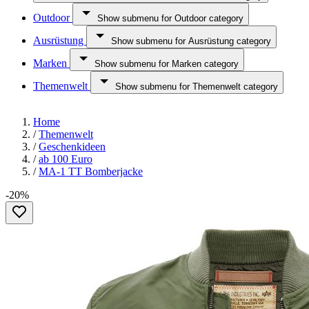
Outdoor
Show submenu for Outdoor category
Ausrüstung
Show submenu for Ausrüstung category
Marken
Show submenu for Marken category
Themenwelt
Show submenu for Themenwelt category
Home
/
Themenwelt
/
Geschenkideen
/
ab 100 Euro
/
MA-1 TT Bomberjacke
-20%