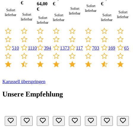
€
64,00
€
€
Sofort
€
Sofort
Sofort
lieferbar
Sofort
lieferbar
Sofort
lieferbar
Sofort
Sofort
lieferbar
Sofort
lieferbar
lieferbar
lieferbar
lieferbar
1110
117
703
510
394
1373
169
65
Karussell überspringen
Unsere Empfehlung