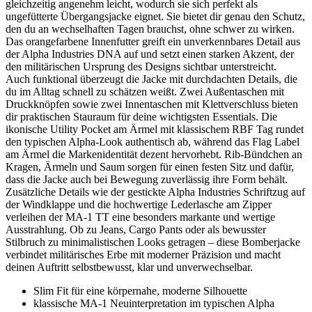
gleichzeitig angenehm leicht, wodurch sie sich perfekt als
ungefütterte Übergangsjacke eignet. Sie bietet dir genau den Schutz,
den du an wechselhaften Tagen brauchst, ohne schwer zu wirken.
Das orangefarbene Innenfutter greift ein unverkennbares Detail aus
der Alpha Industries DNA auf und setzt einen starken Akzent, der
den militärischen Ursprung des Designs sichtbar unterstreicht.
Auch funktional überzeugt die Jacke mit durchdachten Details, die
du im Alltag schnell zu schätzen weißt. Zwei Außentaschen mit
Druckknöpfen sowie zwei Innentaschen mit Klettverschluss bieten
dir praktischen Stauraum für deine wichtigsten Essentials. Die
ikonische Utility Pocket am Ärmel mit klassischem RBF Tag rundet
den typischen Alpha-Look authentisch ab, während das Flag Label
am Ärmel die Markenidentität dezent hervorhebt. Rib-Bündchen an
Kragen, Ärmeln und Saum sorgen für einen festen Sitz und dafür,
dass die Jacke auch bei Bewegung zuverlässig ihre Form behält.
Zusätzliche Details wie der gestickte Alpha Industries Schriftzug auf
der Windklappe und die hochwertige Lederlasche am Zipper
verleihen der MA-1 TT eine besonders markante und wertige
Ausstrahlung. Ob zu Jeans, Cargo Pants oder als bewusster
Stilbruch zu minimalistischen Looks getragen – diese Bomberjacke
verbindet militärisches Erbe mit moderner Präzision und macht
deinen Auftritt selbstbewusst, klar und unverwechselbar.
Slim Fit für eine körpernahe, moderne Silhouette
klassische MA-1 Neuinterpretation im typischen Alpha