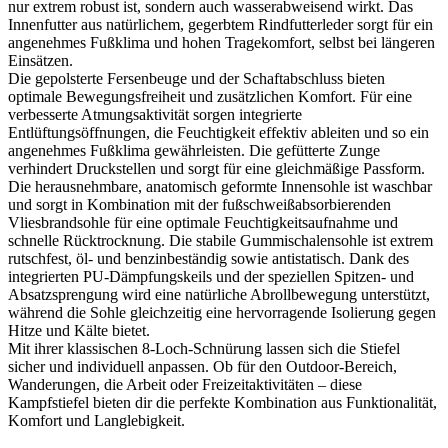
nur extrem robust ist, sondern auch wasserabweisend wirkt. Das
Innenfutter aus natürlichem, gegerbtem Rindfutterleder sorgt für ein
angenehmes Fußklima und hohen Tragekomfort, selbst bei längeren
Einsätzen.
Die gepolsterte Fersenbeuge und der Schaftabschluss bieten
optimale Bewegungsfreiheit und zusätzlichen Komfort. Für eine
verbesserte Atmungsaktivität sorgen integrierte
Entlüftungsöffnungen, die Feuchtigkeit effektiv ableiten und so ein
angenehmes Fußklima gewährleisten. Die gefütterte Zunge
verhindert Druckstellen und sorgt für eine gleichmäßige Passform.
Die herausnehmbare, anatomisch geformte Innensohle ist waschbar
und sorgt in Kombination mit der fußschweißabsorbierenden
Vliesbrandsohle für eine optimale Feuchtigkeitsaufnahme und
schnelle Rücktrocknung. Die stabile Gummischalensohle ist extrem
rutschfest, öl- und benzinbeständig sowie antistatisch. Dank des
integrierten PU-Dämpfungskeils und der speziellen Spitzen- und
Absatzsprengung wird eine natürliche Abrollbewegung unterstützt,
während die Sohle gleichzeitig eine hervorragende Isolierung gegen
Hitze und Kälte bietet.
Mit ihrer klassischen 8-Loch-Schnürung lassen sich die Stiefel
sicher und individuell anpassen. Ob für den Outdoor-Bereich,
Wanderungen, die Arbeit oder Freizeitaktivitäten – diese
Kampfstiefel bieten dir die perfekte Kombination aus Funktionalität,
Komfort und Langlebigkeit.