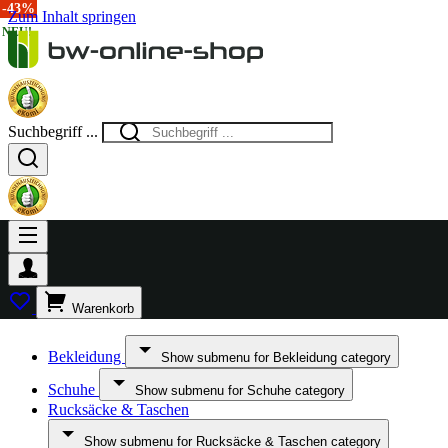
-43%
Zum Inhalt springen
NEU!
NEU!
Suchbegriff ...
Warenkorb
Bekleidung
Show submenu for Bekleidung category
Schuhe
Show submenu for Schuhe category
Rucksäcke & Taschen
Show submenu for Rucksäcke & Taschen category