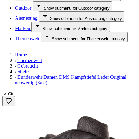
Outdoor
Show submenu for Outdoor category
Ausrüstung
Show submenu for Ausrüstung category
Marken
Show submenu for Marken category
Themenwelt
Show submenu for Themenwelt category
Home
/
Themenwelt
/
Gebraucht
/
Stiefel
/
Bundeswehr Damen DMS Kampfstiefel Leder Original
neuwertig (Sale)
-25%