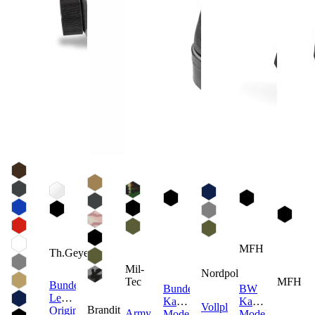
MFH
Th.Geyer
Mil-
Nordpol
Tec
MFH
Bundeswehr
Bundeswehr
BW
Lederpflegemittel
Kampfstiefel
Kampfstiefel
Vollplüsch
Brandit
Original
Army
Modell
Modell