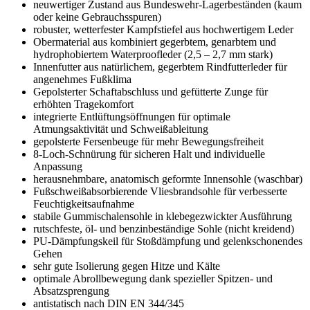
neuwertiger Zustand aus Bundeswehr-Lagerbeständen (kaum
oder keine Gebrauchsspuren)
robuster, wetterfester Kampfstiefel aus hochwertigem Leder
Obermaterial aus kombiniert gegerbtem, genarbtem und
hydrophobiertem Waterproofleder (2,5 – 2,7 mm stark)
Innenfutter aus natürlichem, gegerbtem Rindfutterleder für
angenehmes Fußklima
Gepolsterter Schaftabschluss und gefütterte Zunge für
erhöhten Tragekomfort
integrierte Entlüftungsöffnungen für optimale
Atmungsaktivität und Schweißableitung
gepolsterte Fersenbeuge für mehr Bewegungsfreiheit
8-Loch-Schnürung für sicheren Halt und individuelle
Anpassung
herausnehmbare, anatomisch geformte Innensohle (waschbar)
Fußschweißabsorbierende Vliesbrandsohle für verbesserte
Feuchtigkeitsaufnahme
stabile Gummischalensohle in klebegezwickter Ausführung
rutschfeste, öl- und benzinbeständige Sohle (nicht kreidend)
PU-Dämpfungskeil für Stoßdämpfung und gelenkschonendes
Gehen
sehr gute Isolierung gegen Hitze und Kälte
optimale Abrollbewegung dank spezieller Spitzen- und
Absatzsprengung
antistatisch nach DIN EN 344/345