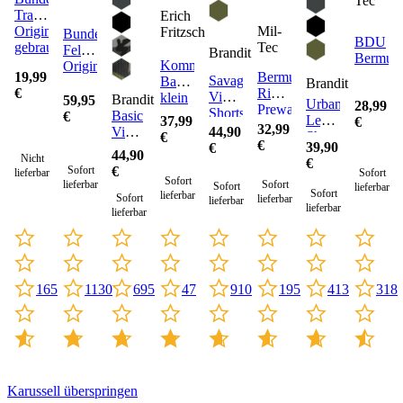
Tec
Trainingshose
Erich
Original
Mil-
Fritzsch
Bundeswehr
BDU
gebraucht
Tec
Feldhose
Brandit
Bermud
Kommando
Original
Bermuda
19,99
Savage
Barett
Brandit
Ripstop
€
Vintage
klein
Brandit
59,95
Urban
28,99
Prewashed
Shorts
Basic
€
Legend
37,99
€
32,99
Vintage
44,90
Shorts
€
€
39,90
Shorts
€
44,90
Nicht
€
Cargo
€
Sofort
lieferbar
Sofort
Sofort
lieferbar
Sofort
Sofort
lieferbar
Sofort
lieferbar
Sofort
lieferbar
lieferbar
lieferbar
lieferbar
47
165
1130
195
413
318
695
910
Karussell überspringen