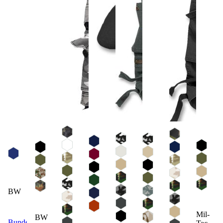
BW
Mil-
BW
Bundeswehr