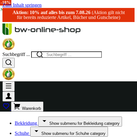
-40%
-42%
-25%
-18%
Zum Inhalt springen
NEU!
Aktion: 10% auf alles bis zum 7.08.26
(Aktion gilt nicht
für bereits reduzierte Artikel, Bücher und Gutscheine)
Suchbegriff ...
Warenkorb
Bekleidung
Show submenu for Bekleidung category
Schuhe
Show submenu for Schuhe category