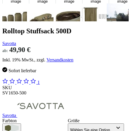
image
image
image
image
image
Rolltop Stuffsack 500D
Savotta
49,90 €
ab:
Inkl. 19% MwSt., zzgl.
Versandkosten
Sofort lieferbar
1
SKU
SV1650-500
Savotta
Farbton
Größe
Wählen Sie eine Option...