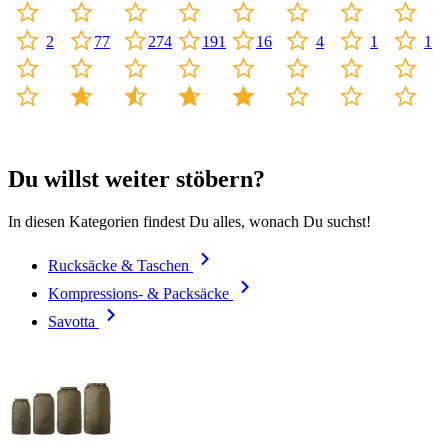
16
4
274
191
1
1
2
77
Du willst weiter stöbern?
In diesen Kategorien findest Du alles, wonach Du suchst!
Rucksäcke & Taschen
Kompressions- & Packsäcke
Savotta