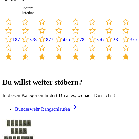
Sofort
lieferbar
187
425
375
378
877
78
356
23
Du willst weiter stöbern?
In diesen Kategorien findest Du alles, wonach Du suchst!
Bundeswehr Rangschlaufen