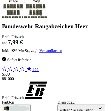
image
image
Bundeswehr Rangabzeichen Heer
Erich Fritzsch
7,99 €
ab:
Inkl. 19% MwSt., zzgl.
Versandkosten
Sofort lieferbar
122
SKU
881000
Erich Fritzsch
Farbton
Dienstgrad
Wählen Sie eine Option...