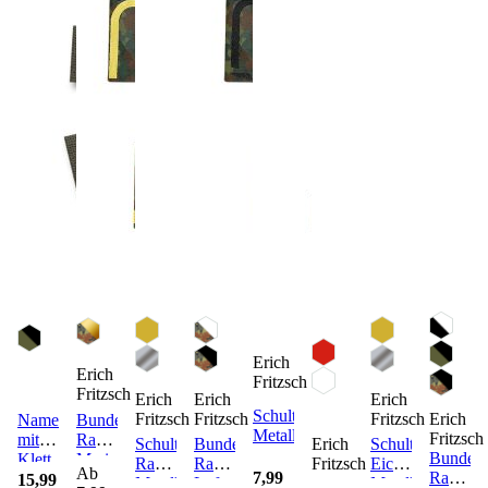
Erich
Erich
Fritzsch
Fritzsch
Erich
Erich
Erich
Schulterklappenauflage
Erich
Fritzsch
Fritzsch
Fritzsch
Namensstreifen
Bundeswehr
Metall
Fritzsch
mit
Rangabzeichen
Schulterklappenauflage
Bundeswehr
Schulterklappena
Erich
Bundes
Klett
Marine
Rangstern
Rangabzeichen
Eichenlaub
Fritzsch
Ab
7,99
Rangabz
5er-
15,99
Metall
Luftwaffe
Metall