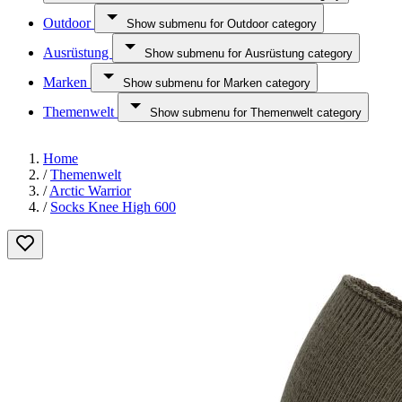
Outdoor
Show submenu for Outdoor category
Ausrüstung
Show submenu for Ausrüstung category
Marken
Show submenu for Marken category
Themenwelt
Show submenu for Themenwelt category
Home
/
Themenwelt
/
Arctic Warrior
/
Socks Knee High 600