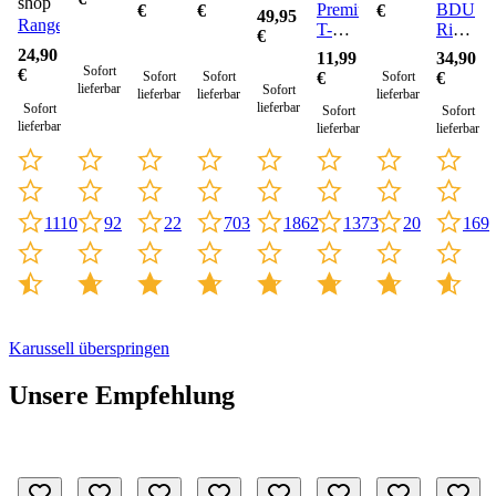
shop
Premium
BDU
€
€
€
49,95
Rangerhose
T-
Ripstop
€
Shirt
Shorts
24,90
11,99
34,90
Sofort
€
€
€
Sofort
Sofort
Sofort
lieferbar
Sofort
lieferbar
lieferbar
lieferbar
lieferbar
Sofort
Sofort
Sofort
lieferbar
lieferbar
lieferbar
1862
1110
22
703
20
92
1373
169
Karussell überspringen
Unsere Empfehlung