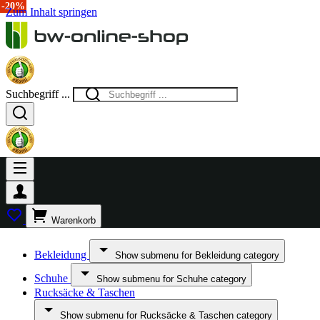
-20%
-20%
-20%
Zum Inhalt springen
Suchbegriff ...
Warenkorb
Bekleidung
Show submenu for Bekleidung category
Schuhe
Show submenu for Schuhe category
Rucksäcke & Taschen
Show submenu for Rucksäcke & Taschen category