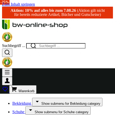
-20%
-15%
-25%
Zum Inhalt springen
Aktion: 10% auf alles bis zum 7.08.26
(Aktion gilt nicht
für bereits reduzierte Artikel, Bücher und Gutscheine)
Suchbegriff ...
Warenkorb
Bekleidung
Show submenu for Bekleidung category
Schuhe
Show submenu for Schuhe category