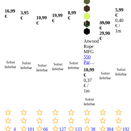
5,99
16,99
3,95
8,99
€
19,99
€
10,99
€
€
0,40
€
39,90
€
€ /
€
1m
29,90
€
Atwood
Rope
MFG
550
Paracord
Sofort
Sofort
Sofort
Sofort
Sofort
lieferbar
Seil 4
lieferbar
lieferbar
lieferbar
10,99
Sofort
lieferbar
mm -
Sofort
lieferbar
€
30
lieferbar
0,37
Meter
€ /
1m
Sofort
lieferbar
4
101
133
304
192
127
66
38