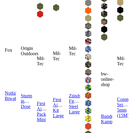
Origin
Mil-
Fox
Mil-
Outdoors
Tec
Mil-
Mil-
Tec
Tec
Tec
bw-
online-
shop
Notfall-
Sturmstreichhölzer
Zündstein
Biwaksack
Comma
First
in
Fire
First
Seil
Aid
Dose
Steel
Aid
5mm
Kit
Large
Pack
(15M)
Large
Bundeswehr
Mini
Kampfrucksack