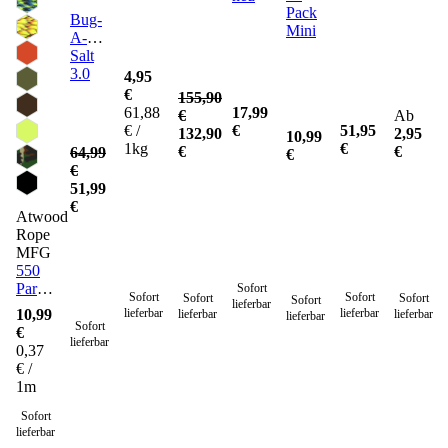
Pack
Bug-
Mini
A-
Salt
3.0
4,95
€
155,90
61,88
17,99
€
Ab
51,95
€ /
€
132,90
2,95
10,99
€
1kg
€
€
64,99
€
€
51,99
€
Atwood
Rope
MFG
550
Paracord
Sofort
Sofort
Sofort
Sofort
Sofort
Sofort
lieferbar
Seil 4
10,99
lieferbar
lieferbar
lieferbar
lieferbar
lieferbar
mm -
Sofort
€
30
lieferbar
0,37
Meter
€ /
1m
Sofort
lieferbar