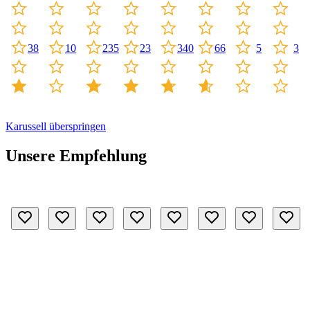
10
235
340
23
3
38
66
5
Karussell überspringen
Unsere Empfehlung