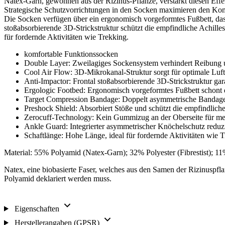
Natex-Garn, gewonnen aus der Rizinus-Pflanze, verstärkt diesen Effe
Strategische Schutzvorrichtungen in den Socken maximieren den Ko
Die Socken verfügen über ein ergonomisch vorgeformtes Fußbett, das
stoßabsorbierende 3D-Strickstruktur schützt die empfindliche Achille
für fordernde Aktivitäten wie Trekking.
komfortable Funktionssocken
Double Layer: Zweilagiges Sockensystem verhindert Reibung 
Cool Air Flow: 3D-Mikrokanal-Struktur sorgt für optimale Luft
Anti-Impactor: Frontal stoßabsorbierende 3D-Strickstruktur gara
Ergologic Footbed: Ergonomisch vorgeformtes Fußbett schont d
Target Compression Bandage: Doppelt asymmetrische Bandage
Preshock Shield: Absorbiert Stöße und schützt die empfindlich
Zerocuff-Technology: Kein Gummizug an der Oberseite für m
Ankle Guard: Integrierter asymmetrischer Knöchelschutz reduz
Schaftlänge: Hohe Länge, ideal für fordernde Aktivitäten wie 
Material: 55% Polyamid (Natex-Garn); 32% Polyester (Fibrestist); 1
Natex, eine biobasierte Faser, welches aus den Samen der Rizinuspflanz
Polyamid deklariert werden muss.
Eigenschaften
Herstellerangaben (GPSR)