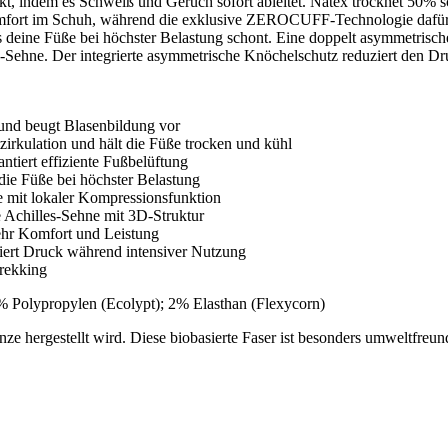
kt, indem es Schweiß und Geruch sofort ableitet. Natex trocknet 50% s
mfort im Schuh, während die exklusive ZEROCUFF-Technologie dafür s
 deine Füße bei höchster Belastung schont. Eine doppelt asymmetrisch
s-Sehne. Der integrierte asymmetrische Knöchelschutz reduziert den Dr
und beugt Blasenbildung vor
zirkulation und hält die Füße trocken und kühl
ntiert effiziente Fußbelüftung
ie Füße bei höchster Belastung
 mit lokaler Kompressionsfunktion
e Achilles-Sehne mit 3D-Struktur
ehr Komfort und Leistung
iert Druck während intensiver Nutzung
Trekking
1% Polypropylen (Ecolypt); 2% Elasthan (Flexycorn)
e hergestellt wird. Diese biobasierte Faser ist besonders umweltfreundli