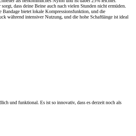
chneller als herkömmliches Nylon und ist dabei 25% leichter.
orgt, dass deine Beine auch nach vielen Stunden nicht ermüden.
e Bandage bietet lokale Kompressionsfunktion, und die
uck während intensiver Nutzung, und die hohe Schaftlänge ist ideal
ch und funktional. Es ist so innovativ, dass es derzeit noch als