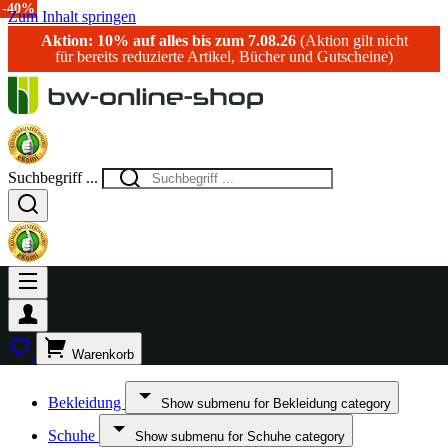
-30%
-40%
-17%
-20%
-10%
-50%
-30%
-35%
-21%
-50%
-30%
-40%
Zum Inhalt springen
Aktion: 10% auf alles bis zum 7.08.26
(Aktion gilt nicht
für bereits reduzierte Artikel, Bücher und Gutscheine)
Suchbegriff ...
Warenkorb
Bekleidung
Show submenu for Bekleidung category
Schuhe
Show submenu for Schuhe category