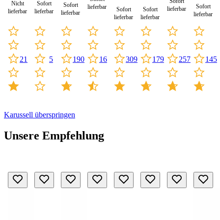
(Sale)
Sofort
Nicht
Sofort
Sofort
Sofort
lieferbar
lieferbar
Sofort
Sofort
lieferbar
lieferbar
lieferbar
lieferbar
lieferbar
lieferbar
21
5
16
257
190
309
179
145
Karussell überspringen
Unsere Empfehlung