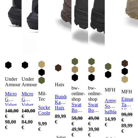
Under
Under
Armour
Armour
Haix
bw-
bw-
MFH
MFH
Mil-
online-
online-
Micro
Micro
Bundeswehr
Tec
shop
shop
Einsatzst
G
G
Army
Kampfschuhe
Swat
Swat
Tactical
Valsetz
Valsetz
Socke
Socke
Haix
Boots
Boots
Mission
Mid
Zip
140,00
140,00
halblang
Coolmax
Goretex
99,99
Zipper
(Sale)
Leather
Tactical
€
€
89,99
3er-
59,90
49,90
Original
14,99
€
Waterproof
Boots
98,00
84,00
€
Pack
9,99
€
€
gebraucht
€
89,99
Tactical
(Sale)
€
€
€
49,90
39,90
€
Boots
€
€
Sofort