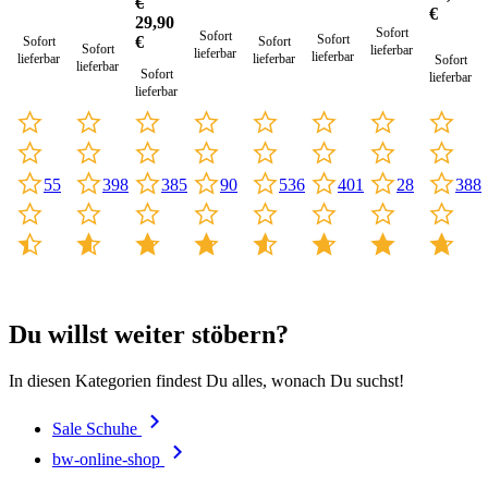
€
(Sale)
€
29,90
Sofort
Sofort
Sofort
€
Sofort
Sofort
Sofort
lieferbar
lieferbar
lieferbar
lieferbar
lieferbar
Sofort
lieferbar
Sofort
lieferbar
lieferbar
536
55
398
385
90
401
28
388
Du willst weiter stöbern?
In diesen Kategorien findest Du alles, wonach Du suchst!
Sale Schuhe
bw-online-shop