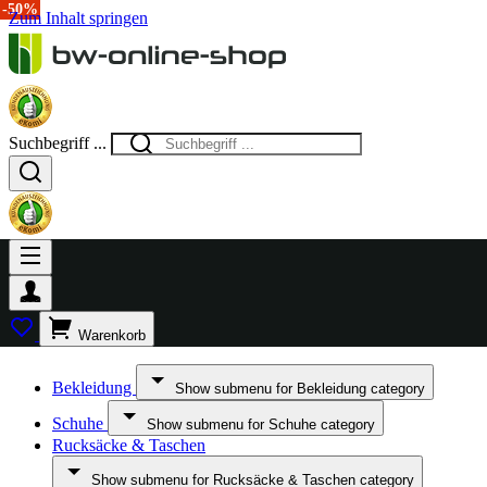
-43%
-43%
-50%
-50%
Zum Inhalt springen
Suchbegriff ...
Warenkorb
Bekleidung
Show submenu for Bekleidung category
Schuhe
Show submenu for Schuhe category
Rucksäcke & Taschen
Show submenu for Rucksäcke & Taschen category