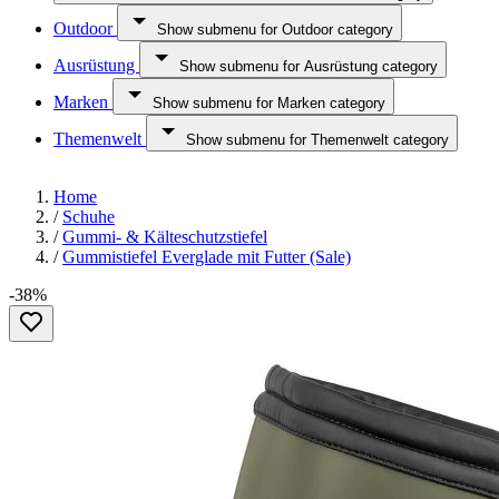
Outdoor
Show submenu for Outdoor category
Ausrüstung
Show submenu for Ausrüstung category
Marken
Show submenu for Marken category
Themenwelt
Show submenu for Themenwelt category
Home
/
Schuhe
/
Gummi- & Kälteschutzstiefel
/
Gummistiefel Everglade mit Futter (Sale)
-38%