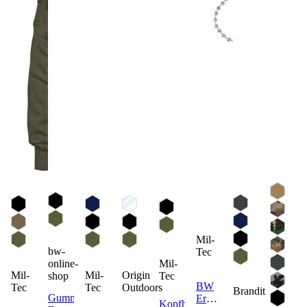
Mil-
bw-
Tec
online-
Mil-
Mil-
Mil-
Origin
shop
Tec
BW
Tec
Tec
Outdoors
Brandit
Gummistiefel
Erkennungsmarken
Kopfhaube