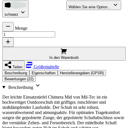
Wählen Sie eine Option...
schwarz
Menge
In den Warenkorb
Größentabelle
Teilen
Beschreibung
Eigenschaften
Herstellerangaben (GPSR)
Bewertungen (22)
Beschreibung
Der leichte Einsatzstiefel Chimera Mid von Mil-Tec ist ein
hochwertiger Outdoorschuh mit griffiger, rutschfester und
stoßdämpfender Laufsohle. Der Schuh ist sehr robust,
wasserabweisend und atmungsaktiv. Für optimalen Tragekomfort
sorgen die gepolsterte Zunge, der gepolsterte Schaftabschluss sowie
der verstärkte Zehen- und Fersenbereich. Der mittelhohe Schaft
bietet besonders guten Halt im Schuh und schützt vor