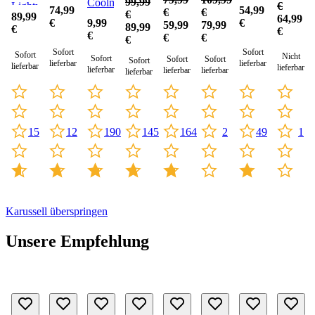
99,99
Coolmax
Lightweight
Zip
(Sale)
€
74,99
54,99
€
€
€
89,99
(Sale)
64,99
9,99
€
€
59,99
79,99
89,99
€
€
€
€
€
€
Sofort
Sofort
Sofort
Nicht
Sofort
Sofort
Sofort
Sofort
lieferbar
lieferbar
lieferbar
lieferbar
lieferbar
lieferbar
lieferbar
lieferbar
12
49
1
15
164
2
190
145
Karussell überspringen
Unsere Empfehlung