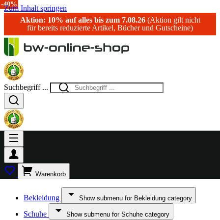
-10%
-25%
-27%
-19%
-10%
-40%
Zum Inhalt springen
Aktion: 10% auf alles bis zum 7.08.26
(Aktion gilt nicht
für bereits reduzierte Artikel, Bücher und Gutscheine)
Suchbegriff ...
Warenkorb
Bekleidung
Show submenu for Bekleidung category
Schuhe
Show submenu for Schuhe category