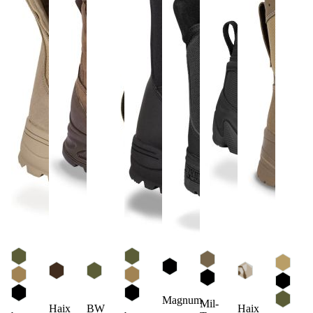
Magnum
Mil-
Haix
BW
Haix