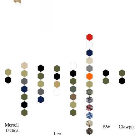
Merrell
BW
Clawgea
Tactical
Leo