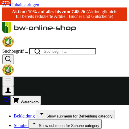
-17%
-20%
-22%
-22%
Zum Inhalt springen
Aktion: 10% auf alles bis zum 7.08.26
(Aktion gilt nicht
für bereits reduzierte Artikel, Bücher und Gutscheine)
Suchbegriff ...
Warenkorb
Bekleidung
Show submenu for Bekleidung category
Schuhe
Show submenu for Schuhe category