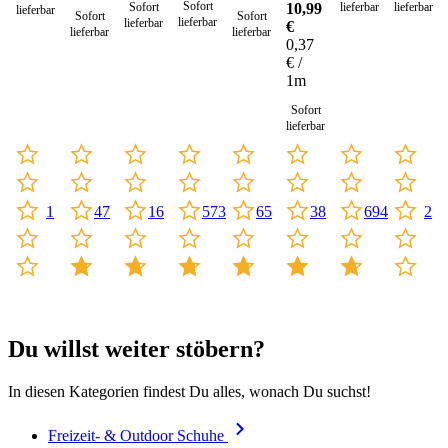
Seil 4
Sofort
Sofort
10,99
lieferbar
lieferbar
lieferbar
Sofort
Sofort
mm -
lieferbar
lieferbar
€
lieferbar
lieferbar
30
0,37
Meter
€ /
1m
Sofort
lieferbar
47
573
65
1
16
38
694
2
Du willst weiter stöbern?
In diesen Kategorien findest Du alles, wonach Du suchst!
Freizeit- & Outdoor Schuhe