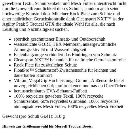
gewebtem Textil, Schnürsenkeln und Mesh-Futter unterstreicht nicht
nur die Umweltfreundlichkeit dieses Schuhs, sondern auch seine
hochwertige Konstruktion. Mit einer Rock Plate zum Schutz und
einer natürlichen Geruchskontrolle dank Cleansport NXT™ ist der
Agility Peak 5 Tactical GTX die ideale Wahl für alle, die nach
Leistung und Nachhaltigkeit suchen.
sportlich geschnittener Einsatz- und Outdoorschuh
wasserdichte GORE-TEX Membran, außergewöhnliche
Atmungsaktivität und Wasserdichtigkeit
Faltenbalgzunge verhindert das Eindringen von Schmutz
Cleansport NXT™ behandelt für natürliche Geruchskontrolle
Rock Plate für zusätzlichen Schutz
FloatPro™ Schaumstoff-Zwischensohle für leichten und
dauerhaften Komfort
Vibram MegaGrip Hochleistungs-Gummi-Außensohle bietet
unvergleichlichen Grip auf trockenen und nassen Oberflächen
herausnehmbares EVA-Schaum-Fußbett
100% recyceltes gewebtes Textil, 100% recycelte
Schnürsenkel, 60% recyceltes Gurtband, 100% recyceltes,
atmungsaktives Mesh-Futter, 100% recyceltes Mesh-Fußbett
Gewicht (pro Schuh Gr.41): 310 g
Hinweis zur Größenauswahl für Merrell Tactical Boots: