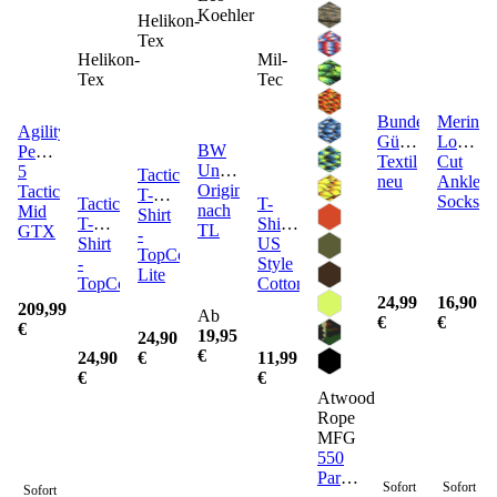
Koehler
Helikon-
Tex
Helikon-
Mil-
Tex
Tec
Bundeswehr
Merino
Agility
Gürtel
Low
BW
Peak
Textil
Cut
Unterhemd
5
Tactical
neu
Ankle
Original
Tactical
T-
Socks
Tactical
T-
nach
Mid
Shirt
T-
Shirt
TL
GTX
-
Shirt
US
TopCool
-
Style
Lite
TopCool
Cotton
24,99
16,90
209,99
Ab
€
€
€
19,95
24,90
€
24,90
11,99
€
€
€
Atwood
Rope
MFG
550
Paracord
Sofort
Sofort
Sofort