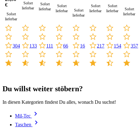
Sofort
Sofort
€
Sofort
Sofort
Sofort
lieferbar
lieferbar
Sofort
Sofort
lieferbar
lieferbar
lieferbar
Sofort
lieferbar
lieferbar
lieferbar
66
154
304
133
111
16
217
357
Du willst weiter stöbern?
In diesen Kategorien findest Du alles, wonach Du suchst!
Mil-Tec
Taschen