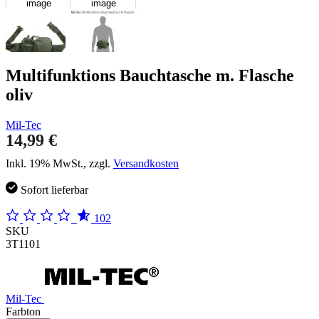
image
image
Multifunktions Bauchtasche m. Flasche
oliv
Mil-Tec
14,99 €
Inkl. 19% MwSt., zzgl.
Versandkosten
Sofort lieferbar
102
SKU
3T1101
Mil-Tec
Farbton