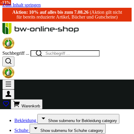
-40%
-25%
-25%
-17%
-13%
Zum Inhalt springen
Aktion: 10% auf alles bis zum 7.08.26
(Aktion gilt nicht
für bereits reduzierte Artikel, Bücher und Gutscheine)
Suchbegriff ...
Warenkorb
Bekleidung
Show submenu for Bekleidung category
Schuhe
Show submenu for Schuhe category