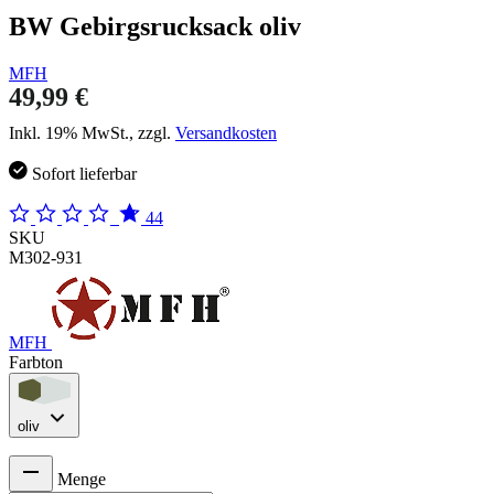
BW Gebirgsrucksack oliv
MFH
49,99 €
Inkl. 19% MwSt., zzgl.
Versandkosten
Sofort lieferbar
44
SKU
M302-931
MFH
Farbton
oliv
Menge