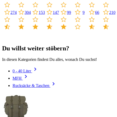
304
153
66
210
274
147
99
9
Du willst weiter stöbern?
In diesen Kategorien findest Du alles, wonach Du suchst!
0 - 40 Liter
MFH
Rucksäcke & Taschen