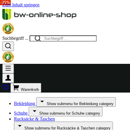
-40%
-25%
Zum Inhalt springen
Suchbegriff ...
Warenkorb
Bekleidung
Show submenu for Bekleidung category
Schuhe
Show submenu for Schuhe category
Rucksäcke & Taschen
Show submenu for Rucksäcke & Taschen category