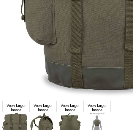
View larger
View larger
View larger
View larger
image
image
image
image