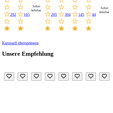
Sofort
Sofort
lieferbar
lieferbar
292
165
304
145
205
44
Karussell überspringen
Unsere Empfehlung