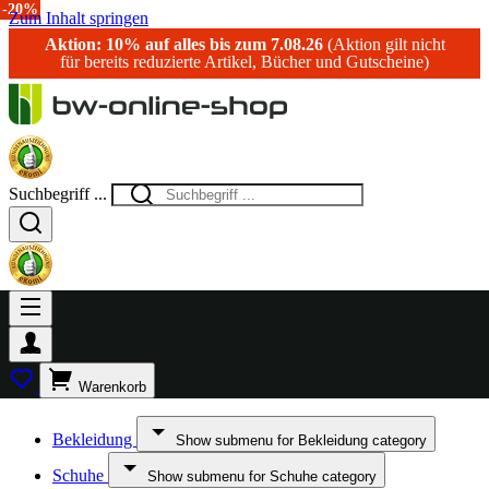
-40%
-25%
-20%
Zum Inhalt springen
Aktion: 10% auf alles bis zum 7.08.26
(Aktion gilt nicht
für bereits reduzierte Artikel, Bücher und Gutscheine)
Suchbegriff ...
Warenkorb
Bekleidung
Show submenu for Bekleidung category
Schuhe
Show submenu for Schuhe category