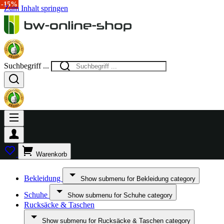
-40%
-17%
-15%
Zum Inhalt springen
Suchbegriff ...
Warenkorb
Bekleidung
Show submenu for Bekleidung category
Schuhe
Show submenu for Schuhe category
Rucksäcke & Taschen
Show submenu for Rucksäcke & Taschen category