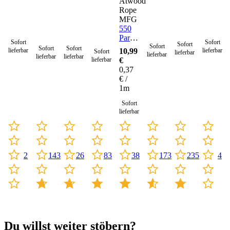
Atwood
Rope
MFG
550
Paracord
Sofort
Sofort
Sofort
Sofort
Seil 4
Sofort
Sofort
lieferbar
10,99
lieferbar
Sofort
lieferbar
lieferbar
mm -
lieferbar
lieferbar
lieferbar
€
30
0,37
Meter
€ /
1m
Sofort
lieferbar
173
235
83
2
143
26
38
4
Du willst weiter stöbern?