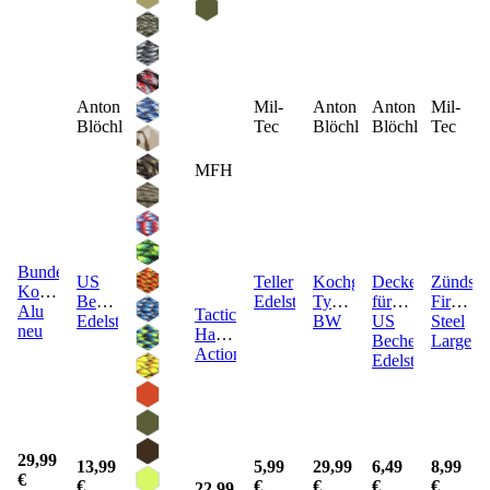
Anton
Mil-
Anton
Anton
Mil-
Blöchl
Tec
Blöchl
Blöchl
Tec
MFH
Bundeswehr
US
Teller
Kochgeschirr
Deckel
Zündste
Kochgeschirr
Becher
Edelstahl
Typ
für
Fire
Alu
Tactical
Edelstahl
BW
US
Steel
neu
Handschuhe
Becher
Large
Action
Edelstahl
29,99
13,99
5,99
29,99
6,49
8,99
€
€
€
€
€
€
22,99