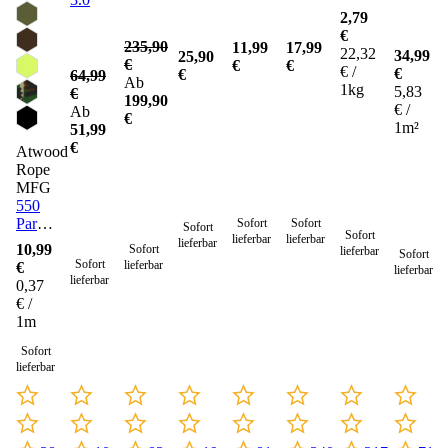
2,79
€
235,90
11,99
17,99
22,32
34,99
25,90
€
€
€
€ /
€
€
64,99
Ab
1kg
5,83
€
199,90
€ /
Ab
€
1m²
51,99
€
Atwood
Rope
MFG
550
Paracord
Sofort
Sofort
Sofort
Sofort
lieferbar
lieferbar
Seil 4
lieferbar
10,99
Sofort
lieferbar
Sofort
mm -
Sofort
lieferbar
€
lieferbar
30
lieferbar
0,37
Meter
€ /
1m
Sofort
lieferbar