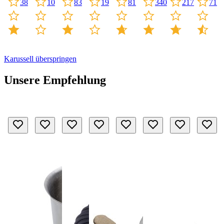
10
81
340
217
83
19
38
71
Karussell überspringen
Unsere Empfehlung