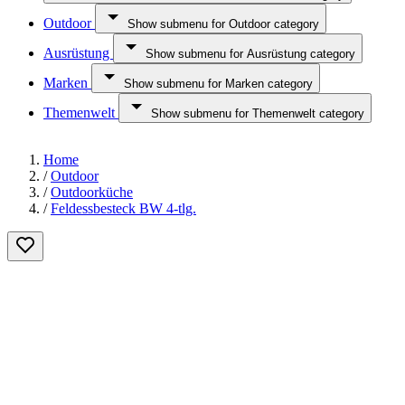
Outdoor
Show submenu for Outdoor category
Ausrüstung
Show submenu for Ausrüstung category
Marken
Show submenu for Marken category
Themenwelt
Show submenu for Themenwelt category
Home
/
Outdoor
/
Outdoorküche
/
Feldessbesteck BW 4-tlg.