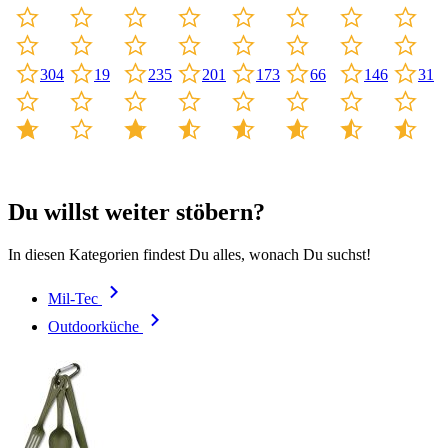
19
66
146
31
304
235
201
173
Du willst weiter stöbern?
In diesen Kategorien findest Du alles, wonach Du suchst!
Mil-Tec
Outdoorküche