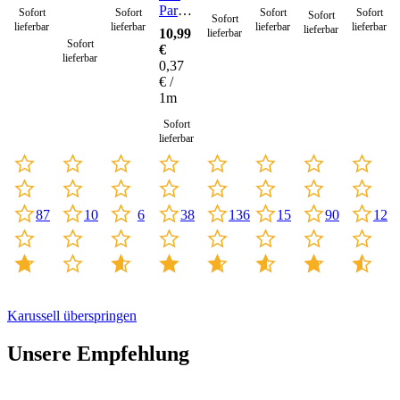
Paracord
Sofort
Sofort
Sofort
Sofort
Sofort
Sofort
Seil 4
lieferbar
lieferbar
lieferbar
lieferbar
lieferbar
10,99
lieferbar
mm -
Sofort
€
30
lieferbar
0,37
Meter
€ /
1m
Sofort
lieferbar
87
10
6
15
90
12
136
38
Karussell überspringen
Unsere Empfehlung