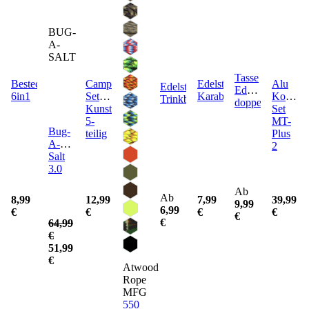
BUG-
A-
SALT
Tasse
Besteck
Camping
Edelstahl
Alu
Edelstahl
Edelstahl
6in1
Set
Karabinerbecher
Koch-
Trinkbecher
doppelwandig
Kunststoff
Set
5-
MT-
Bug-
teilig
Plus
A-
2
Salt
3.0
Ab
Ab
8,99
12,99
7,99
39,99
9,99
6,99
€
€
€
€
€
€
64,99
€
51,99
€
Atwood
Rope
MFG
550