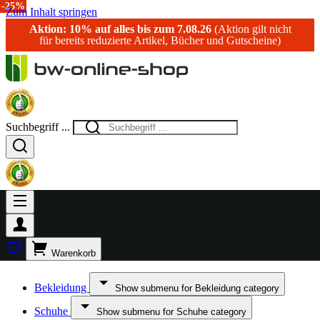
-20%
-25%
Zum Inhalt springen
Aktion: 10% auf alles bis zum 7.08.26
(Aktion gilt nicht
für bereits reduzierte Artikel, Bücher und Gutscheine)
Suchbegriff ...
Warenkorb
Bekleidung
Show submenu for Bekleidung category
Schuhe
Show submenu for Schuhe category