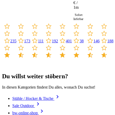
Meter
€ /
1m
Sofort
lieferbar
235
173
111
192
401
188
38
146
Du willst weiter stöbern?
In diesen Kategorien findest Du alles, wonach Du suchst!
Stühle / Hocker & Tische
Sale Outdoor
bw-online-shop