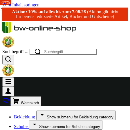
-20%
-15%
-14%
-40%
-10%
-17%
Zum Inhalt springen
NEU!
Aktion: 10% auf alles bis zum 7.08.26
(Aktion gilt nicht
für bereits reduzierte Artikel, Bücher und Gutscheine)
Suchbegriff ...
Warenkorb
Bekleidung
Show submenu for Bekleidung category
Schuhe
Show submenu for Schuhe category