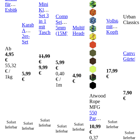
für
Mini
Esbitkocher
Klappspaten
Set 3
Commando
Urban
Vollstahlaxt
in 1
Seil
Classics
Karabiner
mit
mit
5mm
Multifunktionstuch
ABS
Kopftasche
Tasche
(15M)
Headscarf
2er-
Set
Ab
Canvas
4,95
11,99
Gürtel
€
€
5,99
55,32
9,99
€
17,99
€ /
€
5,99
0,40
4,90
€
1kg
€
€ /
€
1m
7,90
Atwood
€
Rope
MFG
550
Paracord
Sofort
Sofort
Sofort
Sofort
Seil 4
Sofort
lieferbar
10,99
Sofort
lieferbar
lieferbar
lieferbar
mm -
lieferbar
lieferbar
€
Sofort
30
0,37
lieferbar