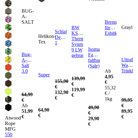
BUG-
A-
Brennstoff
SALT
Grayl
BW
für
Schlafsack
KSK
Esbitkocher
Helikon-
Defence
Thermomatte
Tex
1
Synmat
Isomatte
9 LW
Bug-
Facila
gebraucht
UltraPre
A-
faltbar
Wasserfi
Salt
(Sale)
Trinkfla
3.0
Ab
Supertarp
4,95
139,99
155,90
€
€
€
55,32
119,99
132,90
€ /
64,99
€
€
1kg
99,95
€
€
Ab
49,90
64,90
89,95
51,99
€
€
€
€
Atwood
29,90
Rope
€
MFG
550