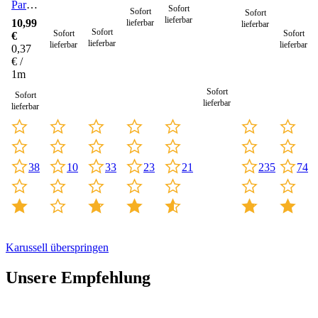
Paracord
Sofort
Sofort
Sofort
Seil 4
lieferbar
10,99
lieferbar
lieferbar
mm -
Sofort
Sofort
Sofort
€
30
lieferbar
lieferbar
lieferbar
0,37
Meter
€ /
1m
Sofort
Sofort
lieferbar
lieferbar
10
33
21
235
23
38
74
Karussell überspringen
Unsere Empfehlung