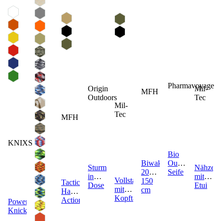
Pharmavoyage
Origin
Mil-
MFH
Outdoors
Tec
Mil-
Tec
MFH
KNIXS
Bio
Biwakdecke
Outdoor
Sturmstreichhölzer
Nähzeu
200 x
Seife
in
mit
Vollstahlaxt
150
Tactical
Dose
Etui
mit
cm
Handschuhe
Kopftasche
Action
Power
Knicklicht