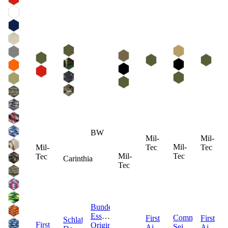
BW
Mil-
Mil-
Mil-
Mil-
Tec
Tec
Mil-
Tec
Tec
Carinthia
Tec
Bundeswehr
Essbesteck
Commando
First
First
Schlafsack
First
Original
Seil
Aid
Aid