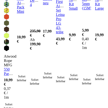
Defence
First
Aid
neu
5mm
Kit
Kit
4
Aid
Pack
(15M)
Small
Large
Set
Mini
Leina
Pro
LG
43-
5,99
235,90
17,99
teilig
€
9,99
19,99
€
€
10,99
43,99
0,40
€
€
Ab
€
€
€ /
199,90
1m
€
Atwood
Rope
MFG
550
Paracord
Sofort
Sofort
Sofort
Sofort
lieferbar
Sofort
Seil 4
lieferbar
lieferbar
10,99
Sofort
Sofort
lieferbar
lieferbar
mm -
lieferbar
lieferbar
€
30
0,37
Meter
€ /
1m
Sofort