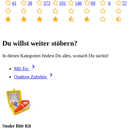
41
373
101
69
6
57
38
146
Du willst weiter stöbern?
In diesen Kategorien findest Du alles, wonach Du suchst!
Mil-Tec
Outdoor Zubehör
Snake Bite Kit