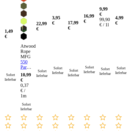
9,99
€
16,99
3,95
4,99
99,90
€
17,99
€
€
22,99
€ / 1l
€
€
1,49
€
Atwood
Rope
MFG
550
Paracord
Sofort
Sofort
Sofort
Sofort
Sofort
Sofort
lieferbar
Seil 4
lieferbar
lieferbar
lieferbar
10,99
Sofort
lieferbar
lieferbar
mm -
lieferbar
€
30
0,37
Meter
€ /
1m
Sofort
lieferbar