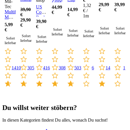
shop
€
Zipper
Mil-
29,99
39,99
1,32
Tec
US
44,99
39,90
14,99
€
€
€ /
Multifunktionstuch
Cooper
€
€
€
1m
MT-
Rucksack
29,90
39,90
Plus
Large
5,99
€
€
Sofort
Sofort
€
Sofort
Sofort
Sofort
lieferbar
lieferbar
lieferbar
lieferbar
Sofort
lieferbar
Sofort
Sofort
lieferbar
lieferbar
lieferbar
416
14
1
305
308
6
1410
503
Du willst weiter stöbern?
In diesen Kategorien findest Du alles, wonach Du suchst!