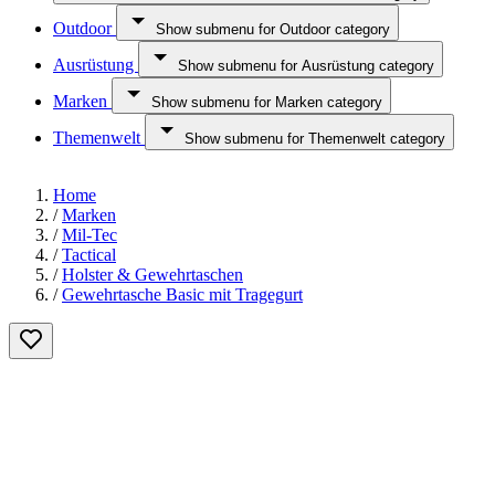
Outdoor
Show submenu for Outdoor category
Ausrüstung
Show submenu for Ausrüstung category
Marken
Show submenu for Marken category
Themenwelt
Show submenu for Themenwelt category
Home
/
Marken
/
Mil-Tec
/
Tactical
/
Holster & Gewehrtaschen
/
Gewehrtasche Basic mit Tragegurt