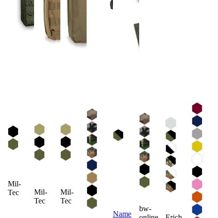
Mil-
Mil-
Mil-
Tec
Tec
Tec
bw-
Namensstreifen
online-
Erich