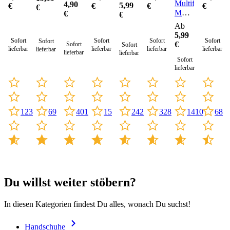
Multifunktionstu
4,90
5,99
€
€
€
€
€
MT-
€
€
Plus
Ab
5,99
Sofort
Sofort
Sofort
Sofort
Sofort
€
Sofort
Sofort
lieferbar
lieferbar
lieferbar
lieferbar
lieferbar
lieferbar
lieferbar
Sofort
lieferbar
123
15
328
68
69
401
242
1410
Du willst weiter stöbern?
In diesen Kategorien findest Du alles, wonach Du suchst!
Handschuhe