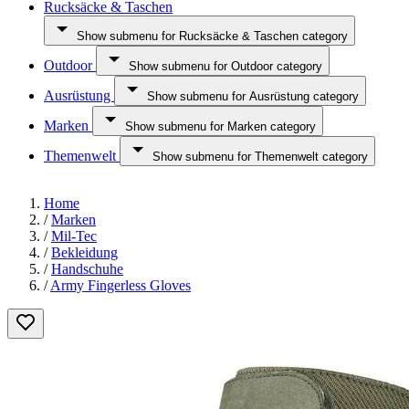
Rucksäcke & Taschen
Show submenu for Rucksäcke & Taschen category
Outdoor
Show submenu for Outdoor category
Ausrüstung
Show submenu for Ausrüstung category
Marken
Show submenu for Marken category
Themenwelt
Show submenu for Themenwelt category
Home
/
Marken
/
Mil-Tec
/
Bekleidung
/
Handschuhe
/
Army Fingerless Gloves